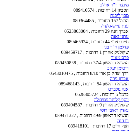
מינצר ד"ר ארלט
הסביון 14 רחובות , 089410574
מכון ליבנת
הרצל 157 רחובות , 089364485
ענת עייש-גלעד/
אברך חנה 29 רחובות , 0523863004
עתני נאוה
חיים סירני 44 רחובות , 089465924
פדלמן ד"ר בני
שקולניק אהרון 1 רחובות , 089459717
פרס מאיר
הנשיא הראשון 37/4 רחובות , 089450838
רוטימן יעקב
דרך יצחק בן ארי 8/10 רחובות , 0543010475
אברון נירה
הנשיא הראשון 54 רחובות , 089468143
אנה גולברט
כרמל 5 רחובות , 0528305724
יוסף קליינר פסיכולוג
שקולניק אהרון 9 רחובות , 089494587
נאדין ראובן רוסי
הנשיא הראשון 49/9 רחובות , 089471327
רז חנה
חפץ חיים 17 רחובות , 089418101