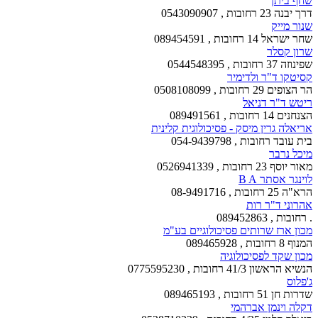
שחף ביתן
דרך יבנה 23 רחובות , 0543090907
שנור מייק
שחר ישראל 14 רחובות , 089454591
שרון קסלר
שפינוזה 37 רחובות , 0544548395
קסיטקו ד"ר ולדימיר
הר הצופים 29 רחובות , 0508108099
ריטש ד"ר דניאל
הצנחנים 14 רחובות , 089491561
אריאלה גרין מיסק - פסיכולוגית קלינית
בית עובד רחובות , 054-9439798
מיכל נרבר
מאור יוסף 23 רחובות , 0526941339
לוינגר אסתר B A
הרא"ה 25 רחובות , 08-9491716
אהרוני ד"ר רות
. רחובות , 089452863
מכון ארז שרותים פסיכולוגיים בע"מ
המנוף 8 רחובות , 089465928
מכון שקד לפסיכולוגיה
הנשיא הראשון 41/3 רחובות , 0775595230
ג'פלוס
שדרות חן 51 רחובות , 089465193
דקלה וינמן אברהמי