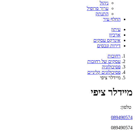
ניהול
ערוך פרופיל
התנתק
החלף עיר
עיתון
ארכיון
אינדקס עסקים
דירות ונכסים
רחובות
עסקים של רחובות
פסיכולוגיה
פסיכולוגים קליניים
מיידלר ציפי
מיידלר ציפי
טלפון:
089490574
089490574