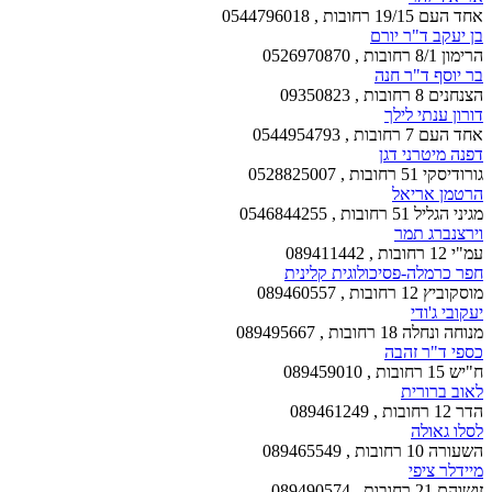
אחד העם 19/15 רחובות , 0544796018
בן יעקב ד"ר יורם
הרימון 8/1 רחובות , 0526970870
בר יוסף ד"ר חנה
הצנחנים 8 רחובות , 09350823
דורון ענתי לילך
אחד העם 7 רחובות , 0544954793
דפנה מיטרני דגן
גורודיסקי 51 רחובות , 0528825007
הרטמן אריאל
מגיני הגליל 51 רחובות , 0546844255
וירצנברג תמר
עמ"י 12 רחובות , 089411442
חפר כרמלה-פסיכולוגית קלינית
מוסקוביץ 12 רחובות , 089460557
יעקובי ג'ודי
מנוחה ונחלה 18 רחובות , 089495667
כספי ד"ר זהבה
ח"יש 15 רחובות , 089459010
לאוב ברורית
הדר 12 רחובות , 089461249
לסלו גאולה
השעורה 10 רחובות , 089465549
מיידלר ציפי
זושוהם 21 רחובות , 089490574