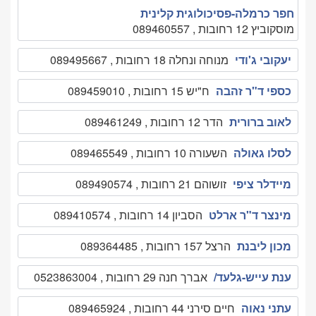
חפר כרמלה-פסיכולוגית קלינית
מוסקוביץ 12 רחובות , 089460557
יעקובי ג'ודי
מנוחה ונחלה 18 רחובות , 089495667
כספי ד"ר זהבה
ח"יש 15 רחובות , 089459010
לאוב ברורית
הדר 12 רחובות , 089461249
לסלו גאולה
השעורה 10 רחובות , 089465549
מיידלר ציפי
זושוהם 21 רחובות , 089490574
מינצר ד"ר ארלט
הסביון 14 רחובות , 089410574
מכון ליבנת
הרצל 157 רחובות , 089364485
ענת עייש-גלעד/
אברך חנה 29 רחובות , 0523863004
עתני נאוה
חיים סירני 44 רחובות , 089465924