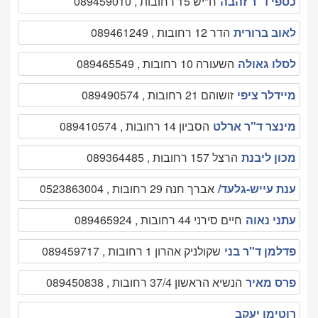
כספי ד"ר זהבה
ח"יש 15 רחובות , 089459010
לאוב ברורית
הדר 12 רחובות , 089461249
לסלו גאולה
השעורה 10 רחובות , 089465549
מיידלר ציפי
זושוהם 21 רחובות , 089490574
מינצר ד"ר ארלט
הסביון 14 רחובות , 089410574
מכון ליבנת
הרצל 157 רחובות , 089364485
ענת עייש-גלעד/
אברך חנה 29 רחובות , 0523863004
עתני נאוה
חיים סירני 44 רחובות , 089465924
פדלמן ד"ר בני
שקולניק אהרון 1 רחובות , 089459717
פרס מאיר
הנשיא הראשון 37/4 רחובות , 089450838
רוטימן יעקב