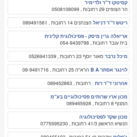
קסיטקו ד"ר ולדימיר
הר הצופים 29 רחובות , 0508108099
ריטש ד"ר דניאל
הצנחנים 14 רחובות , 089491561
אריאלה גרין מיסק - פסיכולוגית קלינית
בית עובד רחובות , 054-9439798
מיכל נרבר
מאור יוסף 23 רחובות , 0526941339
לוינגר אסתר B A
הרא"ה 25 רחובות , 08-9491716
אהרוני ד"ר רות
. רחובות , 089452863
מכון ארז שרותים פסיכולוגיים בע"מ
המנוף 8 רחובות , 089465928
מכון שקד לפסיכולוגיה
הנשיא הראשון 41/3 רחובות , 0775595230
ג'פלוס
שדרות חן 51 רחובות , 089465193