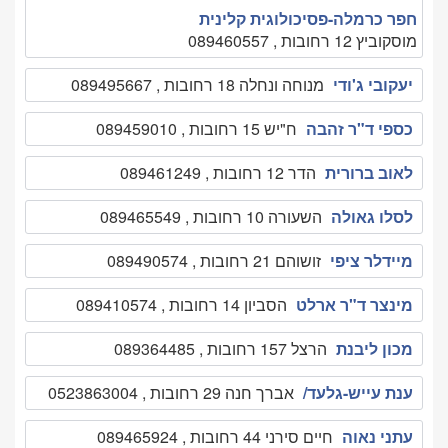
חפר כרמלה-פסיכולוגית קלינית
מוסקוביץ 12 רחובות , 089460557
יעקובי ג'ודי
מנוחה ונחלה 18 רחובות , 089495667
כספי ד"ר זהבה
ח"יש 15 רחובות , 089459010
לאוב ברורית
הדר 12 רחובות , 089461249
לסלו גאולה
השעורה 10 רחובות , 089465549
מיידלר ציפי
זושוהם 21 רחובות , 089490574
מינצר ד"ר ארלט
הסביון 14 רחובות , 089410574
מכון ליבנת
הרצל 157 רחובות , 089364485
ענת עייש-גלעד/
אברך חנה 29 רחובות , 0523863004
עתני נאוה
חיים סירני 44 רחובות , 089465924