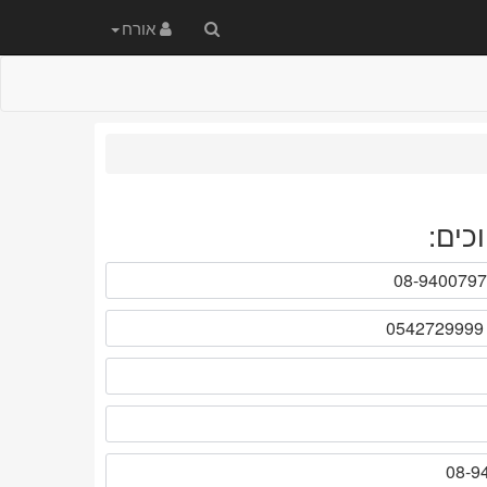
חיפוש
אורח
באתר
כים: