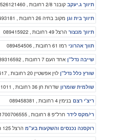
תיווך ג.יעקב
קובנר 2/8 רחובות , 0526121460
תיווך בית וגן
מקוב בתיה 26 רחובות , 089493181
תיווך מנצור
הרצל 49 רחובות , 089415922
תווך אהרוני
רמז 61 רחובות , 089454506
שייבה נדל"ן
אחד העם 7 רחובות , 089316592
שורץ כלל נדל"ן
לוין אפשטיין 20 רחובות , 089363617
שולמית שומרון
שדרות חן 36 רחובות , 0528291011
ריצ'י רצם
בנימין 4 רחובות , 089458381
רי/מקס לידר
חרל"פ 8 רחובות , 1700706555
רוקסנה נכנסים והשקעות בע"מ
הרצל 125 רחובות , 089452321