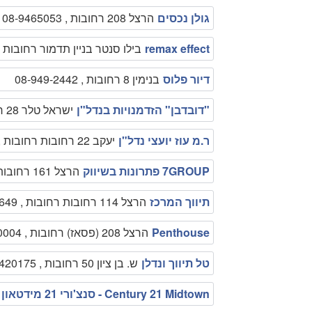
גולן נכסים
הרצל 208 רחובות , 08-9465053
remax effect
בילו סנטר בניין תדמור רחובות , 542151293
דיור פלוס
בנימין 8 רחובות , 08-949-2442
"דובדבן" הזדמנויות בנדל"ן
ישראל טלר 28 רחובות רחובות , 08-9462555
ר.מ עוז יועצי נדל"ן
יעקב 22 רחובות רחובות , 089353000
7GROUP פתרונות בשיווק
הרצל 161 רחובות , 0775450547
תיווך המרכז
הרצל 114 רחובות רחובות , 08-9453649
Penthouse
הרצל 208 (פסאז) רחובות , 0504770004
טל תיווך ונדלן
ש. בן ציון 50 רחובות , 0775420175
Century 21 Midtown - סנצ'ורי 21 מידטאון