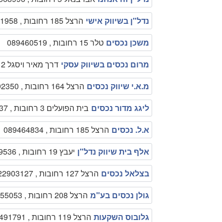
נדל"ן בשיווק אישי
הרצל 185 רחובות , 089461958
משכן נכסים
טלר 15 רחובות , 089460519
מרום נכסים בשיווק עסקי
דרך מאיר ויסגל 2 פארק המדע רחובות , 052579441,
מ.א.י שיווק נכסים
הרצל 164 רחובות , 089492350
ליגג מדור נכסים
בית הפועלים 3 רחובות , 089468037
א.ל. נכסים
הרצל 185 רחובות , 089464834
אלף בית שיווק נדל"ן
יעבץ 19 רחובות , 0523599536
בצלאל נכסים
הרצל 127 רחובות , 0522903127
גולן נכסים בע"מ
הרצל 208 רחובות , 089455053
גלובוס השקעות
הרצל 119 רחובות , 089491791