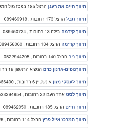
תיווך חיים את רענן
הרצל 185 בפסז מול המשטרה רחובות , 08-9462050
תיווך תבל
הרצל 173 רחובות , 089469918
תיווך קידמה
ביל"ו 13 רחובות , 089450724
תיווך קדימה
הרצל 134 רחובות , 089458060
תיווך ניב
הרצל 140 רחובות , 0522944205
תיווךנופים-ארנון כרם
הנשיא הראשון 18 רחובות , 0522771709
תיווך לעסקי מזון
אינשטיין 6 רחובות , 089366400
תיווך לסט
אחד העם 22 רחובות , 0523394854
תיווך חיים
הרצל 185 רחובות , 089462050
תיווך המרכז אייל פרץ
הרצל 114 רחובות , 0545889026