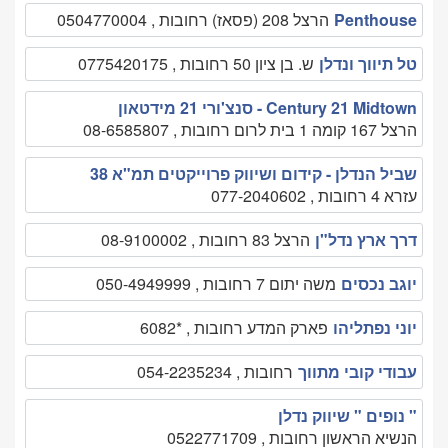
Penthouse
הרצל 208 (פסאז) רחובות , 0504770004
טל תיווך ונדלן
ש. בן ציון 50 רחובות , 0775420175
Century 21 Midtown - סנצ'ורי 21 מידטאון
הרצל 167 קומה 1 בית לרום רחובות , 08-6585807
שביל הנדלן - קידום ושיווק פרוייקטים תמ"א 38
עזרא 4 רחובות , 077-2040602
דרך ארץ נדל"ן
הרצל 83 רחובות , 08-9100002
יוגב נכסים
משה יתום 7 רחובות , 050-4949999
יוני נפתליהו
פארק המדע רחובות , *6082
עבודי קובי מתווך
רחובות , 054-2235234
" נופים " שיווק נדלן
הנשיא הראשון רחובות , 0522771709