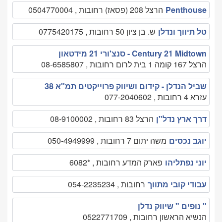
Penthouse
הרצל 208 (פסאז) רחובות , 0504770004
טל תיווך ונדלן
ש. בן ציון 50 רחובות , 0775420175
Century 21 Midtown - סנצ'ורי 21 מידטאון
הרצל 167 קומה 1 בית לרום רחובות , 08-6585807
שביל הנדלן - קידום ושיווק פרוייקטים תמ"א 38
עזרא 4 רחובות , 077-2040602
דרך ארץ נדל"ן
הרצל 83 רחובות , 08-9100002
יוגב נכסים
משה יתום 7 רחובות , 050-4949999
יוני נפתליהו
פארק המדע רחובות , *6082
עבודי קובי מתווך
רחובות , 054-2235234
" נופים " שיווק נדלן
הנשיא הראשון רחובות , 0522771709