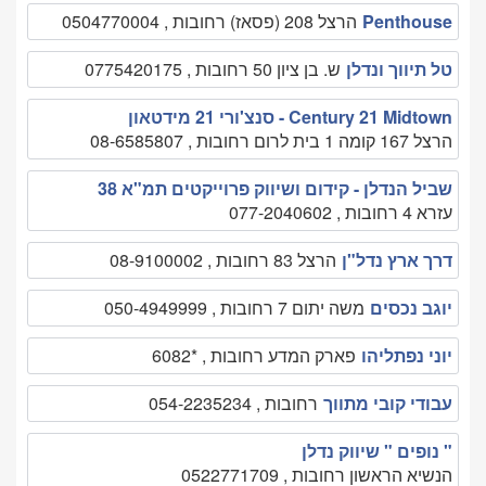
Penthouse
הרצל 208 (פסאז) רחובות , 0504770004
טל תיווך ונדלן
ש. בן ציון 50 רחובות , 0775420175
Century 21 Midtown - סנצ'ורי 21 מידטאון
הרצל 167 קומה 1 בית לרום רחובות , 08-6585807
שביל הנדלן - קידום ושיווק פרוייקטים תמ"א 38
עזרא 4 רחובות , 077-2040602
דרך ארץ נדל"ן
הרצל 83 רחובות , 08-9100002
יוגב נכסים
משה יתום 7 רחובות , 050-4949999
יוני נפתליהו
פארק המדע רחובות , *6082
עבודי קובי מתווך
רחובות , 054-2235234
" נופים " שיווק נדלן
הנשיא הראשון רחובות , 0522771709