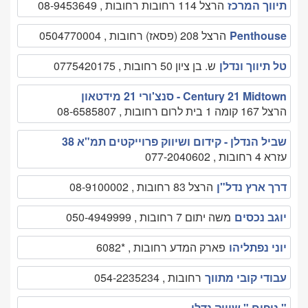
תיווך המרכז
הרצל 114 רחובות רחובות , 08-9453649
Penthouse
הרצל 208 (פסאז) רחובות , 0504770004
טל תיווך ונדלן
ש. בן ציון 50 רחובות , 0775420175
Century 21 Midtown - סנצ'ורי 21 מידטאון
הרצל 167 קומה 1 בית לרום רחובות , 08-6585807
שביל הנדלן - קידום ושיווק פרוייקטים תמ"א 38
עזרא 4 רחובות , 077-2040602
דרך ארץ נדל"ן
הרצל 83 רחובות , 08-9100002
יוגב נכסים
משה יתום 7 רחובות , 050-4949999
יוני נפתליהו
פארק המדע רחובות , *6082
עבודי קובי מתווך
רחובות , 054-2235234
" נופים " שיווק נדלן