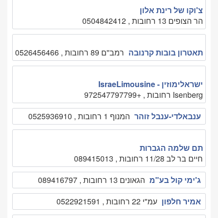
צ'וקו של רינת אלון
הר הצופים 13 רחובות , 0504842412
תאטרון בובות קרנובה
רמב''ם 89 רחובות , 0526456466
ישראלימוזין - IsraeLimousine
Isenberg רחובות , +972547797799
ענבאלדי-ענבל זוהר
המנוף 1 רחובות , 0525936910
תם שלמה הגברות
חיים בר לב 11/28 רחובות , 089415013
ג'ימי קול בע"מ
הגאונים 13 רחובות , 089416797
אמיר חלפון
עמ"י 22 רחובות , 0522921591