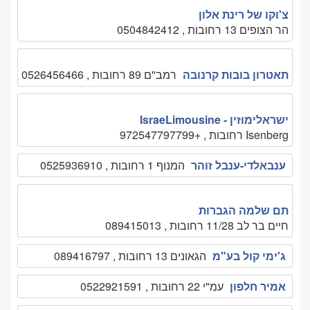
צ'וקו של רינת אלון
הר הצופים 13 רחובות , 0504842412
תאטרון בובות קרנובה
רמב''ם 89 רחובות , 0526456466
ישראלימוזין - IsraeLimousine
Isenberg רחובות , +972547797799
ענבאלדי-ענבל זוהר
המנוף 1 רחובות , 0525936910
תם שלמה הגברות
חיים בר לב 11/28 רחובות , 089415013
ג'ימי קול בע"מ
הגאונים 13 רחובות , 089416797
אמיר חלפון
עמ"י 22 רחובות , 0522921591