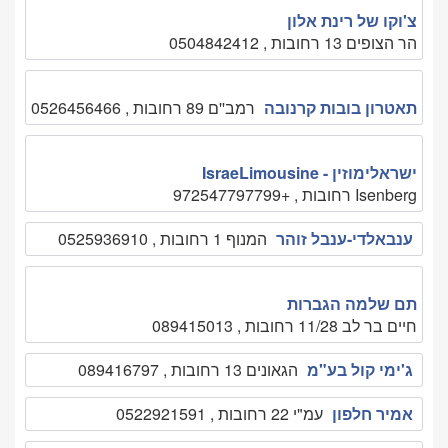
צ'וקו של רינת אלון
הר הצופים 13 רחובות , 0504842412
תאטרון בובות קרנובה
רמב''ם 89 רחובות , 0526456466
ישראלימוזין - IsraeLimousine
Isenberg רחובות , +972547797799
ענבאלדי-ענבל זוהר
המנוף 1 רחובות , 0525936910
תם שלמה הגברות
חיים בר לב 11/28 רחובות , 089415013
ג'ימי קול בע"מ
הגאונים 13 רחובות , 089416797
אמיר חלפון
עמ"י 22 רחובות , 0522921591