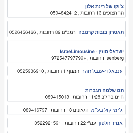
צ'וקו של רינת אלון
הר הצופים 13 רחובות , 0504842412
תאטרון בובות קרנובה
רמב''ם 89 רחובות , 0526456466
ישראלימוזין - IsraeLimousine
Isenberg רחובות , +972547797799
ענבאלדי-ענבל זוהר
המנוף 1 רחובות , 0525936910
תם שלמה הגברות
חיים בר לב 11/28 רחובות , 089415013
ג'ימי קול בע"מ
הגאונים 13 רחובות , 089416797
אמיר חלפון
עמ"י 22 רחובות , 0522921591