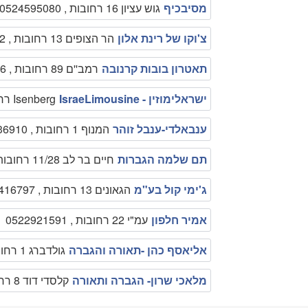
מסיבכיף
גוש עציון 16 רחובות , 0524595080
צ'וקו של רינת אלון
הר הצופים 13 רחובות , 0504842412
תאטרון בובות קרנובה
רמב''ם 89 רחובות , 0526456466
ישראלימוזין - IsraeLimousine
Isenberg רחובות , +972547797799
ענבאלדי-ענבל זוהר
המנוף 1 רחובות , 0525936910
תם שלמה הגברות
חיים בר לב 11/28 רחובות , 089415013
ג'ימי קול בע"מ
הגאונים 13 רחובות , 089416797
אמיר חלפון
עמ"י 22 רחובות , 0522921591
אליאסף כהן -תאורה והגברה
גולדברג 1 רחובות , 0525740737
מלאכי שרון- הגברה ותאורה
קלסדי דוד 8 רחובות , 0522502722