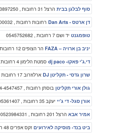
סוף לבלגן בבית
הרצל 31 רחובות , 0523897250
דן ארטס - Dan Arts
רחובות רחובות , 050-9000032
טופמגנט
יד ושם 7 רחובות , 0545752682
יניב בן ארויה – FAZA
הר הצופים 12 רחובות , 0503535356
די.ג'י פאקו- dj paco
סמטת הלימון 4 רחובות , 0526882635
שרון גדסי - תקליטן DJ
ארלוזרוב 17 רחובות , 08-9454588
גולן אורי תקליטן
בוסתן רחובות , 054-4547457
אורן סגל- די ג'יי
יעקב 35 רחובות , 0505361407
אמיר אבא
הרצל 201 רחובות , 0523984331
ביט בנד- מוסיקה לאירועים
זקס אפרים 48 רחובות , 0523695454