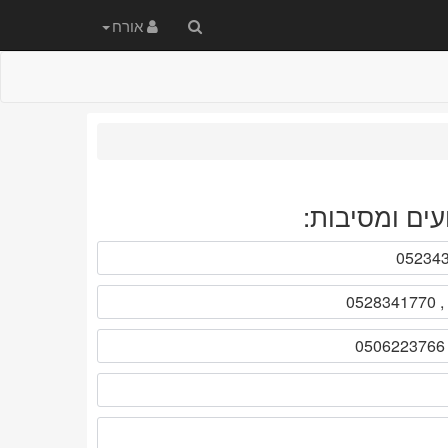
חיפוש
אורח
באתר
עים ומסיבות: