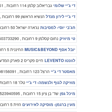
די ג'יי שלומי
גבריאלוב קלמן 114 רחובות , 0525771551
די ג'יי לירון מנדל
הנשיא הראשון 99 רחובות , 0526303031
חג'בי יוסי- למסיבות
נג'ארה ישראל 50 רחובות , 089410887
טי מיוזיק
נחום קסלמן 9 רחובות , 0503733290
יובל אסף MUSIC&BEYOND
החיננית 5 רחובות , 0528499007
לוונטו LEVENTO
חיים פקריס 2 פארק המדע רחובות , 1800077320
מאסטר די ג'יי
הרצל 123 רחובות , 0508156091
מוזיקה לגוף ולנשמה- די ג'יי
טלר 18 רחובות , 0505414774
מיכל גפן
שד' בן ציון 15 רחובות , 0523940595
מעין ברגמן- מוסיקה לאירועים
הזית 5 רחובות , 0525206169