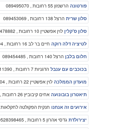
פורטונה
הרשנזון 55 רחובות , 089495070
סלון שרית
הרצל 138 רחובות , 089453069
סלון ס'קלין
לוין אפשטיין 10 רחובות , 089478882
לטיציה דלה רוקה
חיים בר לב 16 רחובות , 089353594
חלום בלבן
הרצל 140 רחובות , 089454485
בכוכבים עם ענבל
הדגניות 7 רחובות , 0528711390
מועדון הממלכה
לוין אפשטיין 22 רחובות , 0505550004
תיאטרון בובונועה
אחים קיבוביץ 26 רחובות , 0522240762
אירועים זה אנחנו
חנקית הפקולטה לחקלאות רחובות , 
יצירולדת
גדסי אהרון 5 רחובות , 0528398465