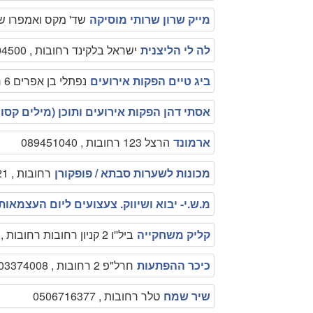
מייק שרון שרותי מוסיקה
שד' מקס ואמפרו שיין 15 רחובות , 6007
לה לי הליצנית
ישראל בלקינד רחובות , 0502704500
ביג טיים הפקות אירועים
נפתלי בן אפרים 6 רחובות , 0547295678
אסתי דהן הפקות אירועים ותוכן (מילים קסו
ארמונד
הרצל 123 רחובות , 089451040
מכונות לשערות סבתא / פופקורן
רחובות , 0505326421
מ.ש.י- יבוא ושיווק. צעצועים ליום העצמאות 
קליק משחקייה
ביל''ו 2 קניון רחובות רחובות , 089495660
כיכר ההפתעות
חרל"פ 2 רחובות , 0503374008
שיר שמח
טלר רחובות , 0506716377