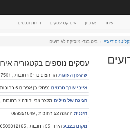
עיתון
ארכיון
אינדקס עסקים
דירות ונכסים
ליטנים די ג'יי
ביט בנד- מוסיקה לאירועים
ועים
עסקים נוספים בקטגוריה אירו
שיגעון העוגות
הר הצופים 31 רחובות , 0523437501
אייבי עורך סרטים
נפתלי בן אפרים 6 רחובות , 0528341770
חגיגה של מילים
מלצר צבי יהודה 7 רחובות , 0506223766
חיננית
ההגנה 52 רחובות , 089351049
מקום בצבע
הירדן 35 רחובות , 0503312185