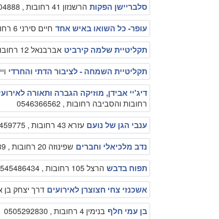
סלבריישן הפקות
הרשנזון 41 רחובות , 1700704888
עופר- כל השואו באיש אחד
חיים סירני 6 רחובות , 1700704888
תקליטיית שלמה קירביט
אברבנאל 12 רחובות , 0523283082
תקליטיית השמחה - לציבור הדתי והחרדי
וייסבוג 
דיג'יי אבידן, מוזיקה הגברה ותאורה לאירוע
רחובות והסביבה רחובות , 0546366562
ענבי הגן של נועם
עזרא 43 רחובות , 9459775
נדב מלכיאלי וחברים
שפינוזה 20 רחובות , 0522540189
תפוח בדבש
הרצל 105 רחובות , 0545486434
אשכנזי צחי חצוצרן לאירועים
דרך יצחק בן ארי 10 רחובות , 355
בן עמי חלף
בנימין 4 רחובות , 0505292830