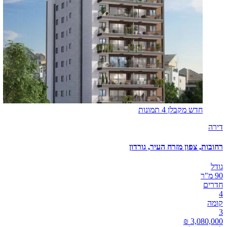
חדש מקבלן
4 תמונות
דירה
רחובות, צפון מזרח העיר, גורדון
גודל
90 מ"ר
חדרים
4
קומה
3