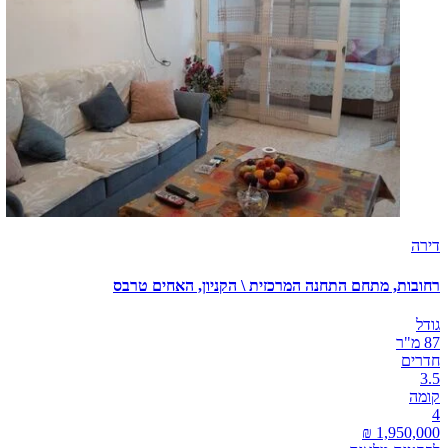
דירה
רחובות, מתחם התחנה המרכזית \ הקניון, האחים טרבס
גודל
87 מ"ר
חדרים
3.5
קומה
4