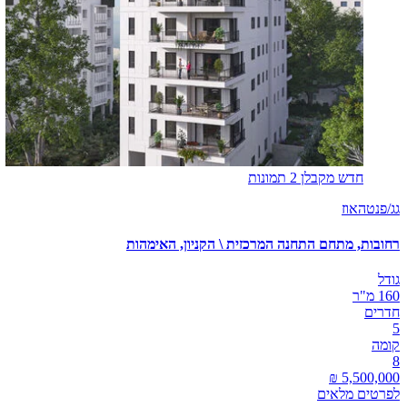
חדש מקבלן
2 תמונות
גג/פנטהאוז
רחובות, מתחם התחנה המרכזית \ הקניון, האימהות
גודל
160 מ"ר
חדרים
5
קומה
8
לפרטים מלאים