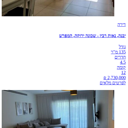
דירה
יבנה, נאות רבין - שכונה ירוקה, המפרש
גודל
135 מ"ר
חדרים
4.5
קומה
12
לפרטים מלאים