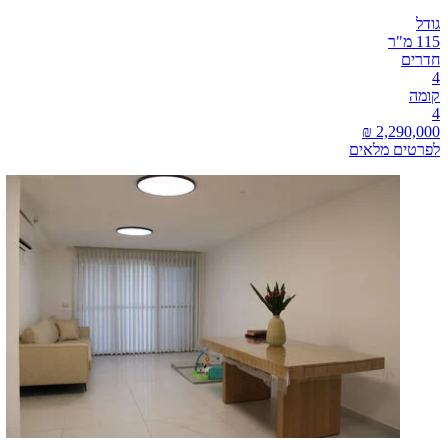
גודל
115 מ"ר
חדרים
4
קומה
4
לפרטים מלאים