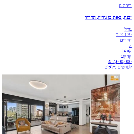
דירת גן
יבנה, נאות בן גוריון, הדרור
גודל
179 מ"ר
חדרים
3
קומה
קרקע
לפרטים מלאים