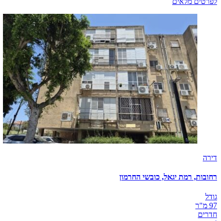
לפרטים מלאים
דירה
רחובות, רמת יגאל, כובשי החרמון
גודל
97 מ"ר
חדרים