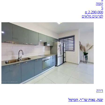
קומה
5
לפרטים מלאים
דירה
יבנה, נאות שז"ר, הכרמל