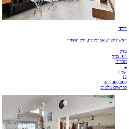
דירה
ראשון לציון, אברמוביץ, חיל האוויר
גודל
104 מ"ר
חדרים
4
קומה
12
לפרטים מלאים