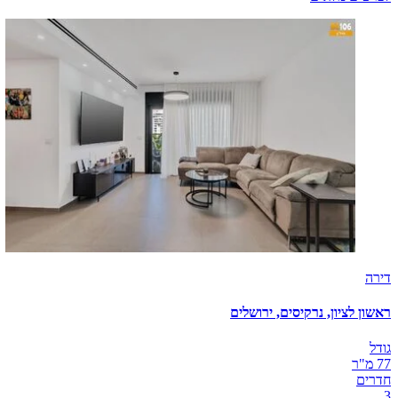
דירה
ראשון לציון, נרקיסים, ירושלים
גודל
77 מ"ר
חדרים
3