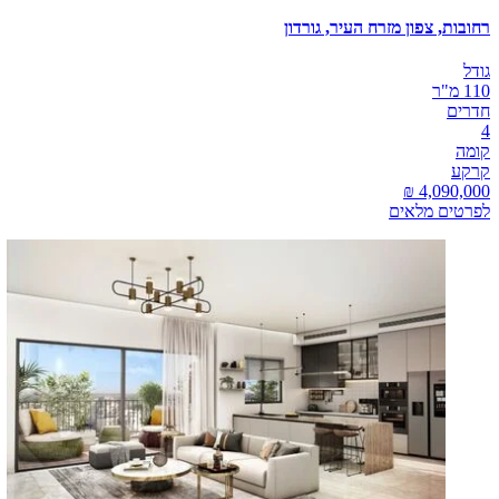
רחובות, צפון מזרח העיר, גורדון
גודל
110 מ"ר
חדרים
4
קומה
קרקע
לפרטים מלאים