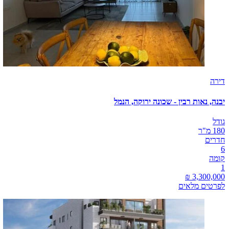
דירה
יבנה, נאות רבין - שכונה ירוקה, הנמל
גודל
180 מ"ר
חדרים
6
קומה
1
לפרטים מלאים