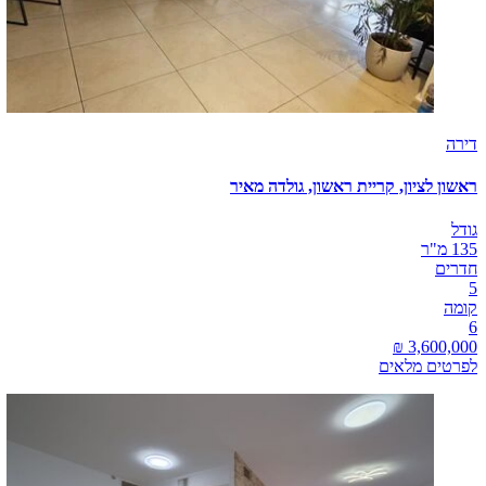
דירה
ראשון לציון, קריית ראשון, גולדה מאיר
גודל
135 מ"ר
חדרים
5
קומה
6
לפרטים מלאים