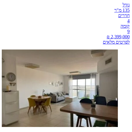
גודל
135 מ"ר
חדרים
4
קומה
9
לפרטים מלאים