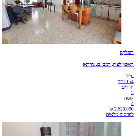
דופלקס
ראשון לציון, רמב"ם, נורדאו
גודל
154 מ"ר
חדרים
5
קומה
4
לפרטים מלאים