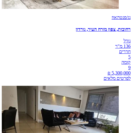
גג/פנטהאוז
רחובות, צפון מזרח העיר, גורדון
גודל
136 מ"ר
חדרים
5
קומה
9
לפרטים מלאים