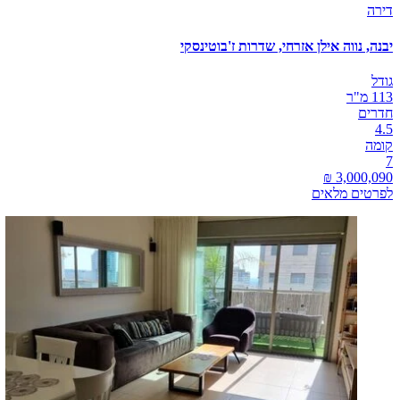
דירה
יבנה, נווה אילן אזרחי, שדרות ז'בוטינסקי
גודל
113 מ"ר
חדרים
4.5
קומה
7
לפרטים מלאים