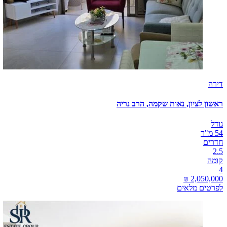
דירה
ראשון לציון, נאות שקמה, הרב נריה
גודל
54 מ"ר
חדרים
2.5
קומה
4
לפרטים מלאים