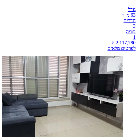
גודל
63 מ"ר
חדרים
3
קומה
1
לפרטים מלאים