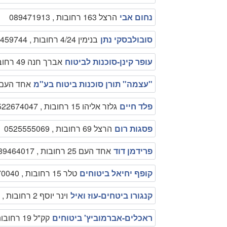
נחום אבי
הרצל 163 רחובות , 089471913
סובולבסקי נתן
בנימין 4/24 רחובות , 089459744
עופר קינן-סוכנות לביטוח
אברך חנה 49 רחובות , 089390034
"עצמה" תורן סוכנות ביטוח בע"מ
אחד העם 1 רחובות , 89467911
פלד חיים
גלזר אליהו 15 רחובות , 0522674047
פסגות רום
הרצל 69 רחובות , 0525555069
פרידמן דוד
אחד העם 25 רחובות , 089464017
קופף יחיאל ביטוחים
טלר 15 רחובות , 089470040
קנגורו ביטחים-עוז ואיל
וינר יוסף 2 רחובות , 089491107
ראכלים-אברמוביץ' ביטוחים
קק"ל 19 רחובות , 089463987