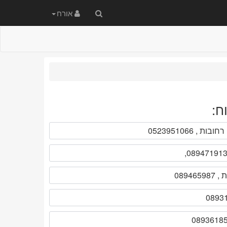
חיפוש
אורח
באתר
ח: