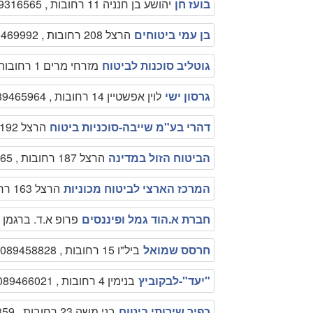
בועז חן
יהושע בן חנניה 11 רחובות , 08-9316565
בן עמי ביטוחים
הרצל 208 רחובות , 089469992
גוטליב סוכנות לביטוח
מזרחי מרים 1 רחובות , 089450425
גרסון ישי
לוין אפשטיין 14 רחובות , 089465964
דהרי בע"מ שייבה-סוכניות ביטוח
הרצל 192 רחובות , 089494949
הביטוח הזול במדינה
הרצל 187 רחובות , 089315565
המרכז הארצי לביטוח מכוניות
הרצל 163 רחובות , 1700551212
חברת א.הוד גמל ופיננסים
פרופ א.ד. ברגמן 2 רחובות , 089460461
חרסס שמואל
ביל"ו 15 רחובות , 089458828
"יעד"-לבקוביץ
בנימין 4 רחובות , 089466021
כפיר שירותי ביטוח
בני משה 23 רחובות , 089451859