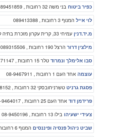
כפיר ביטוח
בני משה 32 רחובות , 089451859
לוי אייל
המנוף 3 רחובות , 089413388
מ.יד.דנין
עמיחי 33, קרית עקרון מזכרת בתיה קריית עקרון והמושבים , 089453771
מילצין דרור
הרצל 190 רחובות , 089315506
סבו אלימלך ונמרוד
טלר 15 רחובות , 08-9471147
עוצמה
אחד העם 1 רחובות , 08-9467911
פסגת גרניט
טשרניחובסקי 32 רחובות , 08-9418152
פרידמן דוד
אחד העם 25 רחובות , 08-9464017
צעידי ישעיהו
בילו 13 רחובות , 08-9450196
שביט ניהול פנסיה ופיננסים
המנוף 6 רחובות , 089477646