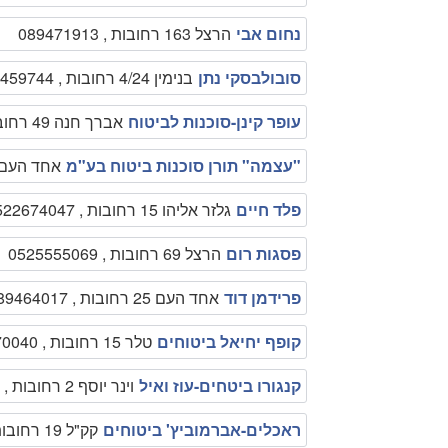
נחום אבי
הרצל 163 רחובות , 089471913
סובולבסקי נתן
בנימין 4/24 רחובות , 089459744
עופר קינן-סוכנות לביטוח
אברך חנה 49 רחובות , 089390034
"עצמה" תורן סוכנות ביטוח בע"מ
אחד העם 1 רחובות , 89467911
פלד חיים
גלזר אליהו 15 רחובות , 0522674047
פסגות רום
הרצל 69 רחובות , 0525555069
פרידמן דוד
אחד העם 25 רחובות , 089464017
קופף יחיאל ביטוחים
טלר 15 רחובות , 089470040
קנגורו ביטחים-עוז ואיל
וינר יוסף 2 רחובות , 089491107
ראכלים-אברמוביץ' ביטוחים
קק"ל 19 רחובות , 089463987