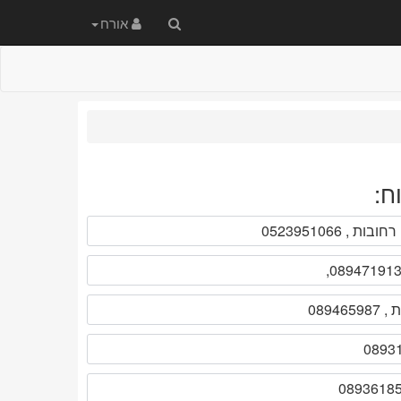
חיפוש
אורח
באתר
ח: