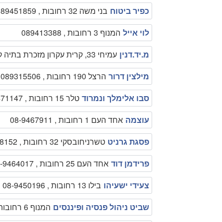
כפיר ביטוח
בני משה 32 רחובות , 089451859
לוי אייל
המנוף 3 רחובות , 089413388
מ.יד.דנין
עמיחי 33, קרית עקרון מזכרת בתיה קריית עקרון והמושבים , 089453771
מילצין דרור
הרצל 190 רחובות , 089315506
סבו אלימלך ונמרוד
טלר 15 רחובות , 08-9471147
עוצמה
אחד העם 1 רחובות , 08-9467911
פסגת גרניט
טשרניחובסקי 32 רחובות , 08-9418152
פרידמן דוד
אחד העם 25 רחובות , 08-9464017
צעידי ישעיהו
בילו 13 רחובות , 08-9450196
שביט ניהול פנסיה ופיננסים
המנוף 6 רחובות , 089477646