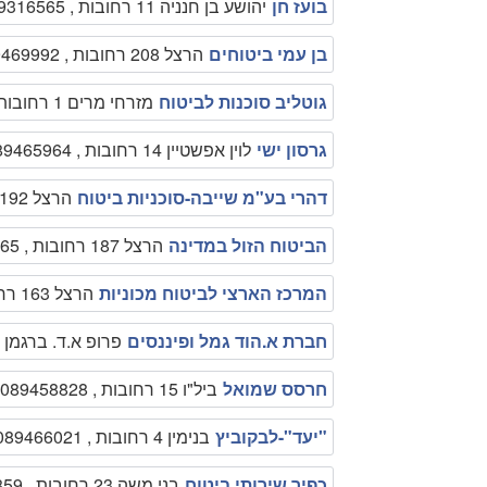
בועז חן
יהושע בן חנניה 11 רחובות , 08-9316565
בן עמי ביטוחים
הרצל 208 רחובות , 089469992
גוטליב סוכנות לביטוח
מזרחי מרים 1 רחובות , 089450425
גרסון ישי
לוין אפשטיין 14 רחובות , 089465964
דהרי בע"מ שייבה-סוכניות ביטוח
הרצל 192 רחובות , 089494949
הביטוח הזול במדינה
הרצל 187 רחובות , 089315565
המרכז הארצי לביטוח מכוניות
הרצל 163 רחובות , 1700551212
חברת א.הוד גמל ופיננסים
פרופ א.ד. ברגמן 2 רחובות , 089460461
חרסס שמואל
ביל"ו 15 רחובות , 089458828
"יעד"-לבקוביץ
בנימין 4 רחובות , 089466021
כפיר שירותי ביטוח
בני משה 23 רחובות , 089451859