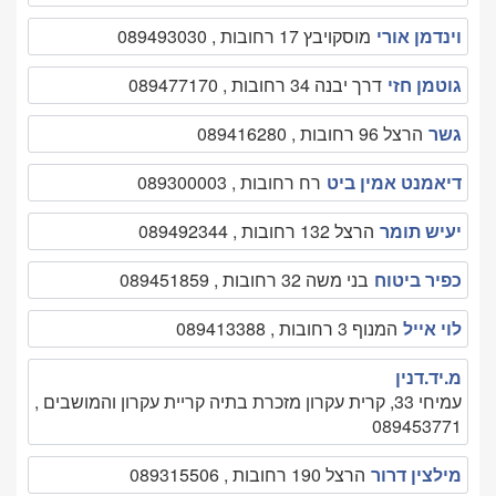
וינדמן אורי
מוסקויבץ 17 רחובות , 089493030
גוטמן חזי
דרך יבנה 34 רחובות , 089477170
גשר
הרצל 96 רחובות , 089416280
דיאמנט אמין ביט
רח רחובות , 089300003
יעיש תומר
הרצל 132 רחובות , 089492344
כפיר ביטוח
בני משה 32 רחובות , 089451859
לוי אייל
המנוף 3 רחובות , 089413388
מ.יד.דנין
עמיחי 33, קרית עקרון מזכרת בתיה קריית עקרון והמושבים ,
089453771
מילצין דרור
הרצל 190 רחובות , 089315506