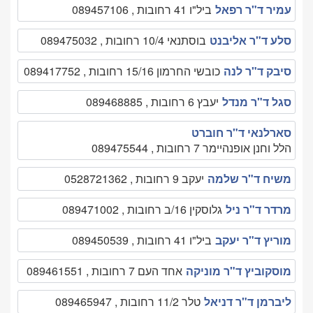
עמיר ד"ר רפאל
ביל"ו 41 רחובות , 089457106
סלע ד"ר אליבנט
בוסתנאי 10/4 רחובות , 089475032
סיבק ד"ר לנה
כובשי החרמון 15/16 רחובות , 089417752
סגל ד"ר מנדל
יעבץ 6 רחובות , 089468885
סארלנאי ד"ר חוברט
הלל וחנן אופנהיימר 7 רחובות , 089475544
משיח ד"ר שלמה
יעקב 9 רחובות , 0528721362
מרדר ד"ר ניל
גלוסקין 16/ב רחובות , 089471002
מוריץ ד"ר יעקב
ביל"ו 41 רחובות , 089450539
מוסקוביץ ד"ר מוניקה
אחד העם 7 רחובות , 089461551
ליברמן ד"ר דניאל
טלר 11/2 רחובות , 089465947