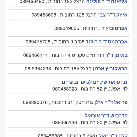
אליאנה ד"ר פולינה
הרצל 182 רחובות , 089466490
אייזק ד"ר צבי
הרצל 125 רחובות , 089453608
אברמוביץ ד
. רחובות , 089349005
אברהמס ד"ר רולנד
יעקב 9 רחובות , 089475728
באימן ד"ר דוד
חיים פקריס 4 רחובות , 089466114
הרשקוביץ ארנון
הרצל 185 רחובות , 08-9364238
מ.רפואת שיניים לנוער ובוגרים
לוין אפשטיין 52 רחובות , 089458923
פריאל ד"ר אילן
גורודיסקי 31 רחובות , 089390076
פדרבוש ד"ר אוראיל
לוין אפשטיין 20 רחובות , 089465136
קלס ד"ר יואל
מאפו 6 רחובות , 089458885