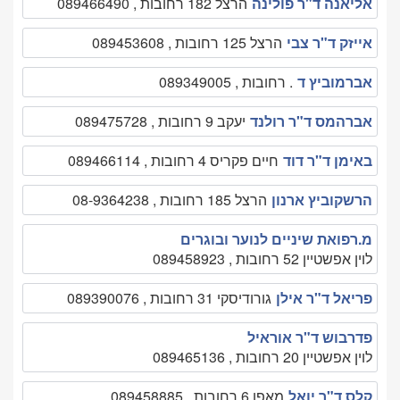
אליאנה ד"ר פולינה
הרצל 182 רחובות , 089466490
אייזק ד"ר צבי
הרצל 125 רחובות , 089453608
אברמוביץ ד
. רחובות , 089349005
אברהמס ד"ר רולנד
יעקב 9 רחובות , 089475728
באימן ד"ר דוד
חיים פקריס 4 רחובות , 089466114
הרשקוביץ ארנון
הרצל 185 רחובות , 08-9364238
מ.רפואת שיניים לנוער ובוגרים
לוין אפשטיין 52 רחובות , 089458923
פריאל ד"ר אילן
גורודיסקי 31 רחובות , 089390076
פדרבוש ד"ר אוראיל
לוין אפשטיין 20 רחובות , 089465136
קלס ד"ר יואל
מאפו 6 רחובות , 089458885