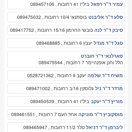
עמיר ד"ר רפאל
ביל"ו 41 רחובות , 089457106
סלע ד"ר אליבנט
בוסתנאי 10/4 רחובות , 089475032
סיבק ד"ר לנה
כובשי החרמון 15/16 רחובות , 089417752
סגל ד"ר מנדל
יעבץ 6 רחובות , 089468885
סארלנאי ד"ר חוברט
הלל וחנן אופנהיימר 7 רחובות , 089475544
משיח ד"ר שלמה
יעקב 9 רחובות , 0528721362
מרדר ד"ר ניל
גלוסקין 16/ב רחובות , 089471002
מוריץ ד"ר יעקב
ביל"ו 41 רחובות , 089450539
מוסקוביץ ד"ר מוניקה
אחד העם 7 רחובות , 089461551
ליברמן ד"ר דניאל
טלר 11/2 רחובות , 089465947