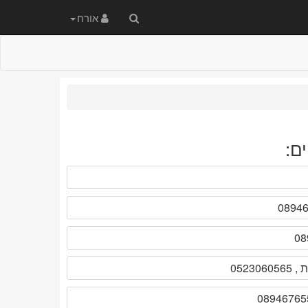
חיפוש
אורח
באתר
ם: