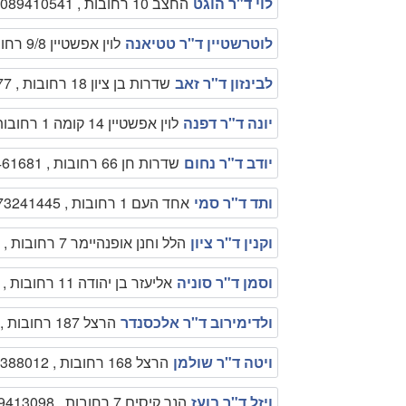
לוי ד"ר הוגט
החצב 10 רחובות , 089410541
לוטרשטיין ד"ר טטיאנה
לוין אפשטיין 9/8 רחובות , 089472641
לבינזון ד"ר זאב
שדרות בן ציון 18 רחובות , 089457577
יונה ד"ר דפנה
לוין אפשטיין 14 קומה 1 רחובות , 089411766
יודב ד"ר נחום
שדרות חן 66 רחובות , 089461681
ותד ד"ר סמי
אחד העם 1 רחובות , 0773241445
וקנין ד"ר ציון
הלל וחנן אופנהיימר 7 רחובות , 089242381
וסמן ד"ר סוניה
אליעזר בן יהודה 11 רחובות , 089476181
ולדימירוב ד"ר אלכסנדר
הרצל 187 רחובות , 089464038
ויטה ד"ר שולמן
הרצל 168 רחובות , 0545388012
ויזל ד"ר בועז
הנר קיסים 7 רחובות , 089413098