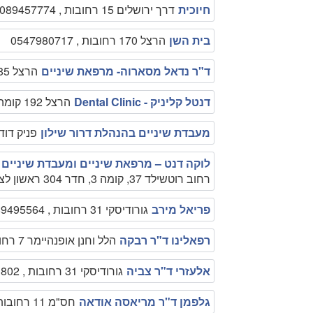
חיוכית
דרך ירושלים 15 רחובות , 089457774
בית השן
הרצל 170 רחובות , 0547980717
ד"ר נדאל מסארוה- מרפאת שיניים
הרצל 185 (מול המשטרה) רחובות , 08-9474453
דנטל קליניק - Dental Clinic
הרצל 192 קומה ב'(פסז') רחובות , 08-9100414
מעבדת שיניים בהנהלת דרור שילון
פניק דוד 7 נס ציונה רחובות , 9331193
לוקה דנט – מרפאת שיניים ומעבדת שיניים ב
רחוב רוטשילד 37, קומה 3, חדר 304 ראשון לציון , 054-897-3802
פריאל מירב
גורודיסקי 31 רחובות , 089495564
רפאלינו ד"ר רבקה
הלל וחנן אופנהיימר 7 רחובות , 089475544
אלעזרי ד"ר צביה
גורודיסקי 31 רחובות , 089491802.
גלפמן ד"ר מריאסה אודאה
חס"מ 11 רחובות , 089491339