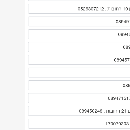
05
089450