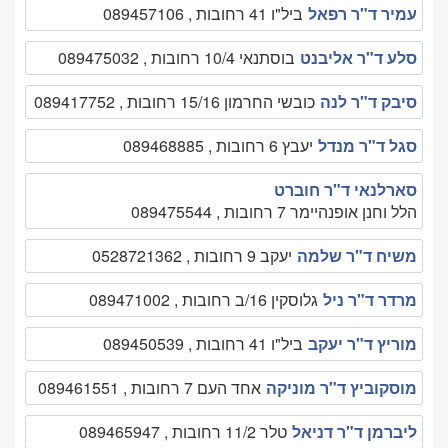
עמיר ד"ר רפאל
ביל"ו 41 רחובות , 089457106
סלע ד"ר אליבנט
בוסתנאי 10/4 רחובות , 089475032
סיבק ד"ר לנה
כובשי החרמון 15/16 רחובות , 089417752
סגל ד"ר מנדל
יעבץ 6 רחובות , 089468885
סארלנאי ד"ר חוברט
הלל וחנן אופנהיימר 7 רחובות , 089475544
משיח ד"ר שלמה
יעקב 9 רחובות , 0528721362
מרדר ד"ר ניל
גלוסקין 16/ב רחובות , 089471002
מוריץ ד"ר יעקב
ביל"ו 41 רחובות , 089450539
מוסקוביץ ד"ר מוניקה
אחד העם 7 רחובות , 089461551
ליברמן ד"ר דניאל
טלר 11/2 רחובות , 089465947