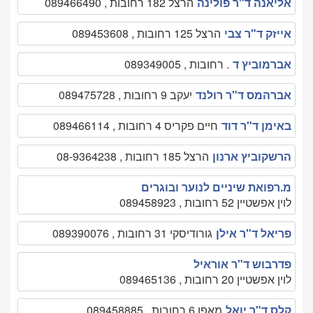
אליאנה ד"ר פולינה
הרצל 182 רחובות , 089466490
אייזק ד"ר צבי
הרצל 125 רחובות , 089453608
אברמוביץ ד
. רחובות , 089349005
אברהמס ד"ר רולנד
יעקב 9 רחובות , 089475728
באימן ד"ר דוד
חיים פקריס 4 רחובות , 089466114
הרשקוביץ ארנון
הרצל 185 רחובות , 08-9364238
מ.רפואת שיניים לנוער ובוגרים
לוין אפשטיין 52 רחובות , 089458923
פריאל ד"ר אילן
גורודיסקי 31 רחובות , 089390076
פדרבוש ד"ר אוראיל
לוין אפשטיין 20 רחובות , 089465136
קלס ד"ר יואל
מאפו 6 רחובות , 089458885