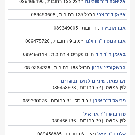
אליאנה ד"ר פולינה
הרצל 182 רחובות , 089466490
אייזק ד"ר צבי
הרצל 125 רחובות , 089453608
אברמוביץ ד
. רחובות , 089349005
אברהמס ד"ר רולנד
יעקב 9 רחובות , 089475728
באימן ד"ר דוד
חיים פקריס 4 רחובות , 089466114
הרשקוביץ ארנון
הרצל 185 רחובות , 08-9364238
מ.רפואת שיניים לנוער ובוגרים
לוין אפשטיין 52 רחובות , 089458923
פריאל ד"ר אילן
גורודיסקי 31 רחובות , 089390076
פדרבוש ד"ר אוראיל
לוין אפשטיין 20 רחובות , 089465136
קלס ד"ר יואל
מאפו 6 רחובות , 089458885