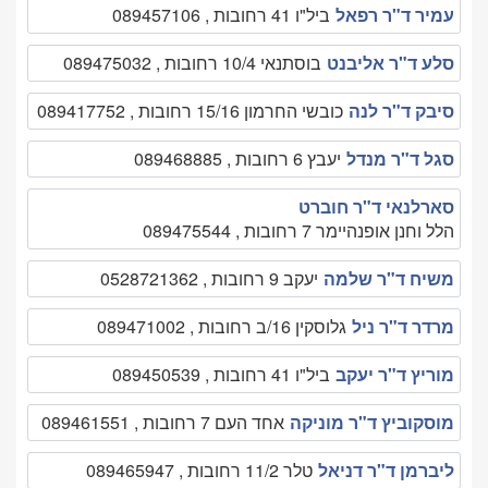
עמיר ד"ר רפאל
ביל"ו 41 רחובות , 089457106
סלע ד"ר אליבנט
בוסתנאי 10/4 רחובות , 089475032
סיבק ד"ר לנה
כובשי החרמון 15/16 רחובות , 089417752
סגל ד"ר מנדל
יעבץ 6 רחובות , 089468885
סארלנאי ד"ר חוברט
הלל וחנן אופנהיימר 7 רחובות , 089475544
משיח ד"ר שלמה
יעקב 9 רחובות , 0528721362
מרדר ד"ר ניל
גלוסקין 16/ב רחובות , 089471002
מוריץ ד"ר יעקב
ביל"ו 41 רחובות , 089450539
מוסקוביץ ד"ר מוניקה
אחד העם 7 רחובות , 089461551
ליברמן ד"ר דניאל
טלר 11/2 רחובות , 089465947