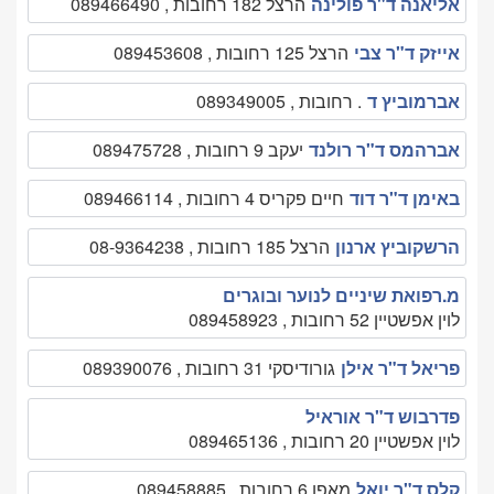
אליאנה ד"ר פולינה
הרצל 182 רחובות , 089466490
אייזק ד"ר צבי
הרצל 125 רחובות , 089453608
אברמוביץ ד
. רחובות , 089349005
אברהמס ד"ר רולנד
יעקב 9 רחובות , 089475728
באימן ד"ר דוד
חיים פקריס 4 רחובות , 089466114
הרשקוביץ ארנון
הרצל 185 רחובות , 08-9364238
מ.רפואת שיניים לנוער ובוגרים
לוין אפשטיין 52 רחובות , 089458923
פריאל ד"ר אילן
גורודיסקי 31 רחובות , 089390076
פדרבוש ד"ר אוראיל
לוין אפשטיין 20 רחובות , 089465136
קלס ד"ר יואל
מאפו 6 רחובות , 089458885