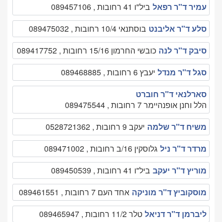
עמיר ד"ר רפאל
ביל"ו 41 רחובות , 089457106
סלע ד"ר אליבנט
בוסתנאי 10/4 רחובות , 089475032
סיבק ד"ר לנה
כובשי החרמון 15/16 רחובות , 089417752
סגל ד"ר מנדל
יעבץ 6 רחובות , 089468885
סארלנאי ד"ר חוברט
הלל וחנן אופנהיימר 7 רחובות , 089475544
משיח ד"ר שלמה
יעקב 9 רחובות , 0528721362
מרדר ד"ר ניל
גלוסקין 16/ב רחובות , 089471002
מוריץ ד"ר יעקב
ביל"ו 41 רחובות , 089450539
מוסקוביץ ד"ר מוניקה
אחד העם 7 רחובות , 089461551
ליברמן ד"ר דניאל
טלר 11/2 רחובות , 089465947