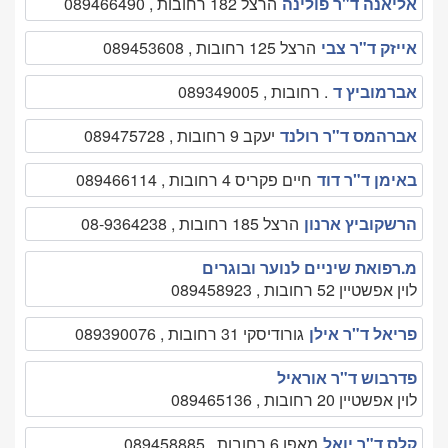
אליאנה ד"ר פולינה
הרצל 182 רחובות , 089466490
אייזק ד"ר צבי
הרצל 125 רחובות , 089453608
אברמוביץ ד
. רחובות , 089349005
אברהמס ד"ר רולנד
יעקב 9 רחובות , 089475728
באימן ד"ר דוד
חיים פקריס 4 רחובות , 089466114
הרשקוביץ ארנון
הרצל 185 רחובות , 08-9364238
מ.רפואת שיניים לנוער ובוגרים
לוין אפשטיין 52 רחובות , 089458923
פריאל ד"ר אילן
גורודיסקי 31 רחובות , 089390076
פדרבוש ד"ר אוראיל
לוין אפשטיין 20 רחובות , 089465136
קלס ד"ר יואל
מאפו 6 רחובות , 089458885