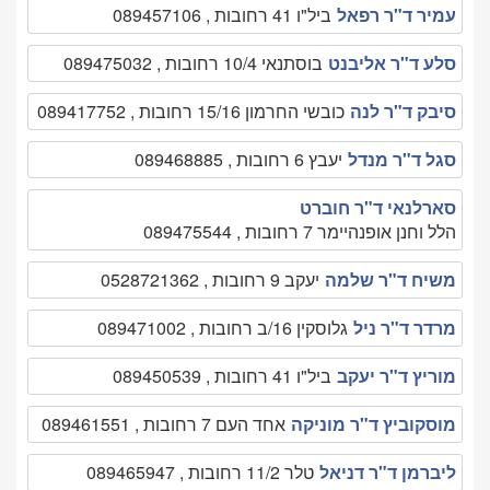
עמיר ד"ר רפאל
ביל"ו 41 רחובות , 089457106
סלע ד"ר אליבנט
בוסתנאי 10/4 רחובות , 089475032
סיבק ד"ר לנה
כובשי החרמון 15/16 רחובות , 089417752
סגל ד"ר מנדל
יעבץ 6 רחובות , 089468885
סארלנאי ד"ר חוברט
הלל וחנן אופנהיימר 7 רחובות , 089475544
משיח ד"ר שלמה
יעקב 9 רחובות , 0528721362
מרדר ד"ר ניל
גלוסקין 16/ב רחובות , 089471002
מוריץ ד"ר יעקב
ביל"ו 41 רחובות , 089450539
מוסקוביץ ד"ר מוניקה
אחד העם 7 רחובות , 089461551
ליברמן ד"ר דניאל
טלר 11/2 רחובות , 089465947