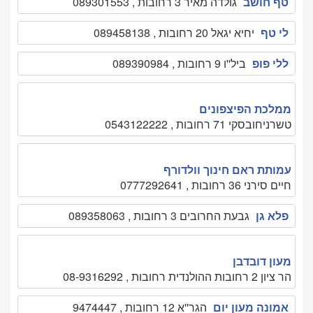
טף חושב
גולדה מאיר 3 רחובות , 089301553
לי טף
יחיא יגאל 20 רחובות , 089458138
ללי פופ
ביל''ו 9 רחובות , 089390984
ממלכת הפיצפונים
טשרניחובסקי 71 רחובות , 0543122222
עמותת ראם חינוך וולדורף
חיים סירני 36 רחובות , 0777292641
פלא גן
גבעת החרובים 3 רחובות , 089358063
מעון דובדבן
הר ציון 2 רחובות ההולנדית רחובות , 08-9316292
אמונה מעון יום
הגר''א 12 רחובות , 9474447