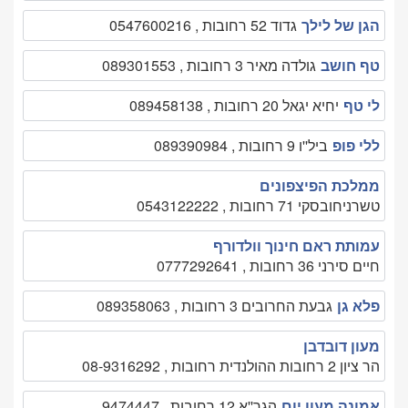
הגן של לילך
גדוד 52 רחובות , 0547600216
טף חושב
גולדה מאיר 3 רחובות , 089301553
לי טף
יחיא יגאל 20 רחובות , 089458138
ללי פופ
ביל''ו 9 רחובות , 089390984
ממלכת הפיצפונים
טשרניחובסקי 71 רחובות , 0543122222
עמותת ראם חינוך וולדורף
חיים סירני 36 רחובות , 0777292641
פלא גן
גבעת החרובים 3 רחובות , 089358063
מעון דובדבן
הר ציון 2 רחובות ההולנדית רחובות , 08-9316292
אמונה מעון יום
הגר''א 12 רחובות , 9474447