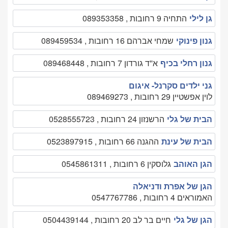
גן לילי
התחיה 9 רחובות , 089353358
גנון פינוקי
שמחי אברהם 16 רחובות , 089459534
גנון רחלי בכיף
א''ד גורדון 7 רחובות , 089468448
גני ילדים סקרנל- איגום
לוין אפשטיין 29 רחובות , 089469273
הבית של גלי
הרשנזון 24 רחובות , 0528555723
הבית של עינת
ההגנה 66 רחובות , 0523897915
הגן האוהב
גלוסקין 6 רחובות , 0545861311
הגן של אפרת ודניאלה
האמוראים 4 רחובות , 0547767786
הגן של גלי
חיים בר לב 20 רחובות , 0504439144