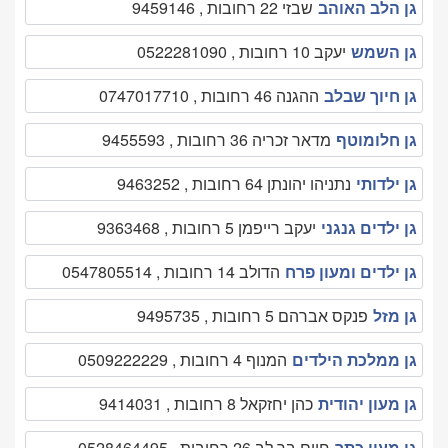
גן הלב האוהב
שבזי 22 רחובות , 9459146
גן השמש
יעקב 10 רחובות , 0522281090
גן חיוך שבלב
ההגנה 46 רחובות , 0747017710
גן חלומוטף
מדאר זכריה 36 רחובות , 9455593
גן ילדותי
נתניהו יהונתן 64 רחובות , 9463252
גן ילדים גנגני
יעקב רייפמן 5 רחובות , 9363468
גן ילדים ומעון פרח
הדולב 14 רחובות , 0547805514
גן מזל
פנקס אברהם 5 רחובות , 9495735
גן ממלכת הילדים
המנוף 4 רחובות , 0509222229
גן מעון יהודית
כהן יחזקאל 8 רחובות , 9414031
גן מעון כתר
חיים בר לב 26 רחובות , 0528464495