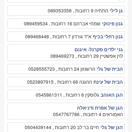
גן לילי
התחיה 9 רחובות , 089353358
גנון פינוקי
שמחי אברהם 16 רחובות , 089459534
גנון רחלי בכיף
א''ד גורדון 7 רחובות , 089468448
גני ילדים סקרנל- איגום
לוין אפשטיין 29 רחובות , 089469273
הבית של גלי
הרשנזון 24 רחובות , 0528555723
הבית של עינת
ההגנה 66 רחובות , 0523897915
הגן האוהב
גלוסקין 6 רחובות , 0545861311
הגן של אפרת ודניאלה
האמוראים 4 רחובות , 0547767786
הגן של גלי
חיים בר לב 20 רחובות , 0504439144