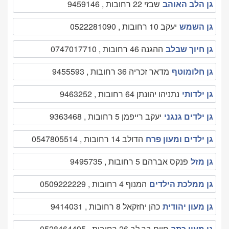
גן הלב האוהב
שבזי 22 רחובות , 9459146
גן השמש
יעקב 10 רחובות , 0522281090
גן חיוך שבלב
ההגנה 46 רחובות , 0747017710
גן חלומוטף
מדאר זכריה 36 רחובות , 9455593
גן ילדותי
נתניהו יהונתן 64 רחובות , 9463252
גן ילדים גנגני
יעקב רייפמן 5 רחובות , 9363468
גן ילדים ומעון פרח
הדולב 14 רחובות , 0547805514
גן מזל
פנקס אברהם 5 רחובות , 9495735
גן ממלכת הילדים
המנוף 4 רחובות , 0509222229
גן מעון יהודית
כהן יחזקאל 8 רחובות , 9414031
גן מעון כתר
חיים בר לב 26 רחובות , 0528464495