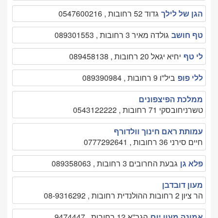
הגן של לילך
גדוד 52 רחובות , 0547600216
טף חושב
גולדה מאיר 3 רחובות , 089301553
לי טף
יחיא יגאל 20 רחובות , 089458138
ללי פופ
ביל''ו 9 רחובות , 089390984
ממלכת הפיצפונים
טשרניחובסקי 71 רחובות , 0543122222
עמותת ראם חינוך וולדורף
חיים סירני 36 רחובות , 0777292641
פלא גן
גבעת החרובים 3 רחובות , 089358063
מעון דובדבן
הר ציון 2 רחובות ההולנדית רחובות , 08-9316292
אמונה מעון יום
הגר''א 12 רחובות , 9474447