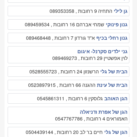
גן לילי
התחיה 9 רחובות , 089353358
גנון פינוקי
שמחי אברהם 16 רחובות , 089459534
גנון רחלי בכיף
א''ד גורדון 7 רחובות , 089468448
גני ילדים סקרנל- איגום
לוין אפשטיין 29 רחובות , 089469273
הבית של גלי
הרשנזון 24 רחובות , 0528555723
הבית של עינת
ההגנה 66 רחובות , 0523897915
הגן האוהב
גלוסקין 6 רחובות , 0545861311
הגן של אפרת ודניאלה
האמוראים 4 רחובות , 0547767786
הגן של גלי
חיים בר לב 20 רחובות , 0504439144