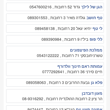
הגן של לילך
גדוד 52 רחובות , 0547600216
טף חושב
גולדה מאיר 3 רחובות , 089301553
לי טף
יחיא יגאל 20 רחובות , 089458138
ללי פופ
ביל''ו 9 רחובות , 089390984
ממלכת הפיצפונים
טשרניחובסקי 71 רחובות , 0543122222
עמותת ראם חינוך וולדורף
חיים סירני 36 רחובות , 0777292641
פלא גן
גבעת החרובים 3 רחובות , 089358063
מעון דובדבן
הר ציון 2 רחובות ההולנדית רחובות , 08-9316292
אמונה מעון יום
הגר''א 12 רחובות , 9474447