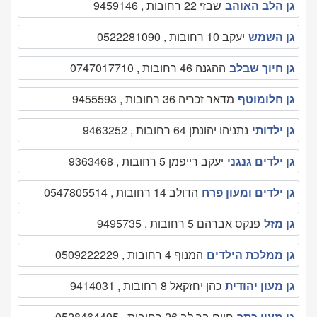
גן הלב האוהב
שבזי 22 רחובות , 9459146
גן השמש
יעקב 10 רחובות , 0522281090
גן חיוך שבלב
ההגנה 46 רחובות , 0747017710
גן חלומוטף
מדאר זכריה 36 רחובות , 9455593
גן ילדותי
נתניהו יהונתן 64 רחובות , 9463252
גן ילדים גנגני
יעקב רייפמן 5 רחובות , 9363468
גן ילדים ומעון פרח
הדולב 14 רחובות , 0547805514
גן מזל
פנקס אברהם 5 רחובות , 9495735
גן ממלכת הילדים
המנוף 4 רחובות , 0509222229
גן מעון יהודית
כהן יחזקאל 8 רחובות , 9414031
גן מעון כתר
חיים בר לב 26 רחובות , 0528464495