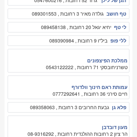
הגן של לילך
גדוד 52 רחובות , 0547600216
טף חושב
גולדה מאיר 3 רחובות , 089301553
לי טף
יחיא יגאל 20 רחובות , 089458138
ללי פופ
ביל''ו 9 רחובות , 089390984
ממלכת הפיצפונים
טשרניחובסקי 71 רחובות , 0543122222
עמותת ראם חינוך וולדורף
חיים סירני 36 רחובות , 0777292641
פלא גן
גבעת החרובים 3 רחובות , 089358063
מעון דובדבן
הר ציון 2 רחובות ההולנדית רחובות , 08-9316292