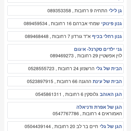
גן לילי
התחיה 9 רחובות , 089353358
גנון פינוקי
שמחי אברהם 16 רחובות , 089459534
גנון רחלי בכיף
א''ד גורדון 7 רחובות , 089468448
גני ילדים סקרנל- איגום
לוין אפשטיין 29 רחובות , 089469273
הבית של גלי
הרשנזון 24 רחובות , 0528555723
הבית של עינת
ההגנה 66 רחובות , 0523897915
הגן האוהב
גלוסקין 6 רחובות , 0545861311
הגן של אפרת ודניאלה
האמוראים 4 רחובות , 0547767786
הגן של גלי
חיים בר לב 20 רחובות , 0504439144