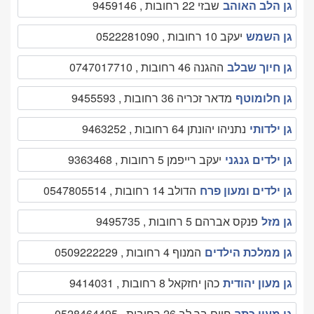
גן הלב האוהב
שבזי 22 רחובות , 9459146
גן השמש
יעקב 10 רחובות , 0522281090
גן חיוך שבלב
ההגנה 46 רחובות , 0747017710
גן חלומוטף
מדאר זכריה 36 רחובות , 9455593
גן ילדותי
נתניהו יהונתן 64 רחובות , 9463252
גן ילדים גנגני
יעקב רייפמן 5 רחובות , 9363468
גן ילדים ומעון פרח
הדולב 14 רחובות , 0547805514
גן מזל
פנקס אברהם 5 רחובות , 9495735
גן ממלכת הילדים
המנוף 4 רחובות , 0509222229
גן מעון יהודית
כהן יחזקאל 8 רחובות , 9414031
גן מעון כתר
חיים בר לב 26 רחובות , 0528464495