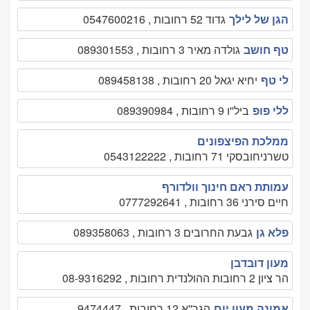
הגן של לילך
גדוד 52 רחובות , 0547600216
טף חושב
גולדה מאיר 3 רחובות , 089301553
לי טף
יחיא יגאל 20 רחובות , 089458138
ללי פופ
ביל''ו 9 רחובות , 089390984
ממלכת הפיצפונים
טשרניחובסקי 71 רחובות , 0543122222
עמותת ראם חינוך וולדורף
חיים סירני 36 רחובות , 0777292641
פלא גן
גבעת החרובים 3 רחובות , 089358063
מעון דובדבן
הר ציון 2 רחובות ההולנדית רחובות , 08-9316292
אמונה מעון יום
הגר''א 12 רחובות , 9474447