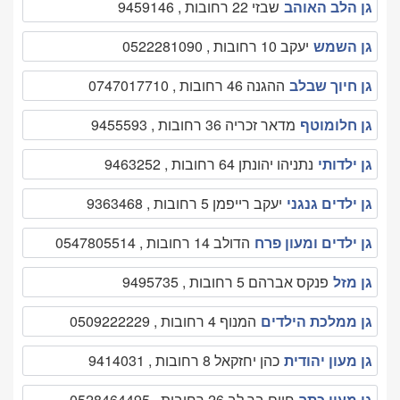
גן הלב האוהב
שבזי 22 רחובות , 9459146
גן השמש
יעקב 10 רחובות , 0522281090
גן חיוך שבלב
ההגנה 46 רחובות , 0747017710
גן חלומוטף
מדאר זכריה 36 רחובות , 9455593
גן ילדותי
נתניהו יהונתן 64 רחובות , 9463252
גן ילדים גנגני
יעקב רייפמן 5 רחובות , 9363468
גן ילדים ומעון פרח
הדולב 14 רחובות , 0547805514
גן מזל
פנקס אברהם 5 רחובות , 9495735
גן ממלכת הילדים
המנוף 4 רחובות , 0509222229
גן מעון יהודית
כהן יחזקאל 8 רחובות , 9414031
גן מעון כתר
חיים בר לב 26 רחובות , 0528464495