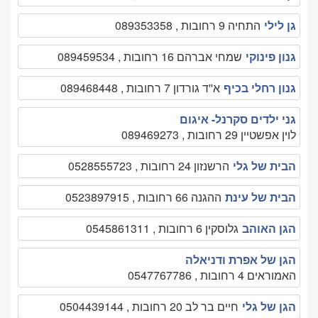
גן לילי
התחיה 9 רחובות , 089353358
גנון פינוקי
שמחי אברהם 16 רחובות , 089459534
גנון רחלי בכיף
א''ד גורדון 7 רחובות , 089468448
גני ילדים סקרנל- איגום
לוין אפשטיין 29 רחובות , 089469273
הבית של גלי
הרשנזון 24 רחובות , 0528555723
הבית של עינת
ההגנה 66 רחובות , 0523897915
הגן האוהב
גלוסקין 6 רחובות , 0545861311
הגן של אפרת ודניאלה
האמוראים 4 רחובות , 0547767786
הגן של גלי
חיים בר לב 20 רחובות , 0504439144