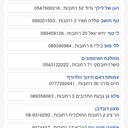
הגן של לילך
גדוד 52 רחובות , 0547600216
טף חושב
גולדה מאיר 3 רחובות , 089301553
לי טף
יחיא יגאל 20 רחובות , 089458138
ללי פופ
ביל''ו 9 רחובות , 089390984
ממלכת הפיצפונים
טשרניחובסקי 71 רחובות , 0543122222
עמותת ראם חינוך וולדורף
חיים סירני 36 רחובות , 0777292641
פלא גן
גבעת החרובים 3 רחובות , 089358063
מעון דובדבן
הר ציון 2 רחובות ההולנדית רחובות , 08-9316292
אמונה מעון יום
הגר''א 12 רחובות , 9474447