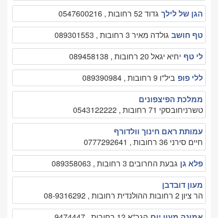
הגן של לילך
גדוד 52 רחובות , 0547600216
טף חושב
גולדה מאיר 3 רחובות , 089301553
לי טף
יחיא יגאל 20 רחובות , 089458138
ללי פופ
ביל''ו 9 רחובות , 089390984
ממלכת הפיצפונים
טשרניחובסקי 71 רחובות , 0543122222
עמותת ראם חינוך וולדורף
חיים סירני 36 רחובות , 0777292641
פלא גן
גבעת החרובים 3 רחובות , 089358063
מעון דובדבן
הר ציון 2 רחובות ההולנדית רחובות , 08-9316292
אמונה מעון יום
הגר''א 12 רחובות , 9474447