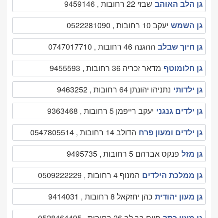
גן הלב האוהב
שבזי 22 רחובות , 9459146
גן השמש
יעקב 10 רחובות , 0522281090
גן חיוך שבלב
ההגנה 46 רחובות , 0747017710
גן חלומוטף
מדאר זכריה 36 רחובות , 9455593
גן ילדותי
נתניהו יהונתן 64 רחובות , 9463252
גן ילדים גנגני
יעקב רייפמן 5 רחובות , 9363468
גן ילדים ומעון פרח
הדולב 14 רחובות , 0547805514
גן מזל
פנקס אברהם 5 רחובות , 9495735
גן ממלכת הילדים
המנוף 4 רחובות , 0509222229
גן מעון יהודית
כהן יחזקאל 8 רחובות , 9414031
גן מעון כתר
חיים בר לב 26 רחובות , 0528464495