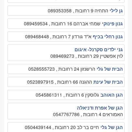
גן לילי
התחיה 9 רחובות , 089353358
גנון פינוקי
שמחי אברהם 16 רחובות , 089459534
גנון רחלי בכיף
א''ד גורדון 7 רחובות , 089468448
גני ילדים סקרנל- איגום
לוין אפשטיין 29 רחובות , 089469273
הבית של גלי
הרשנזון 24 רחובות , 0528555723
הבית של עינת
ההגנה 66 רחובות , 0523897915
הגן האוהב
גלוסקין 6 רחובות , 0545861311
הגן של אפרת ודניאלה
האמוראים 4 רחובות , 0547767786
הגן של גלי
חיים בר לב 20 רחובות , 0504439144