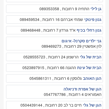
גן לילי
התחיה 9 רחובות , 089353358
גנון פינוקי
שמחי אברהם 16 רחובות , 089459534
גנון רחלי בכיף
א''ד גורדון 7 רחובות , 089468448
גני ילדים סקרנל- איגום
לוין אפשטיין 29 רחובות , 089469273
הבית של גלי
הרשנזון 24 רחובות , 0528555723
הבית של עינת
ההגנה 66 רחובות , 0523897915
הגן האוהב
גלוסקין 6 רחובות , 0545861311
הגן של אפרת ודניאלה
האמוראים 4 רחובות , 0547767786
הגן של גלי
חיים בר לב 20 רחובות , 0504439144