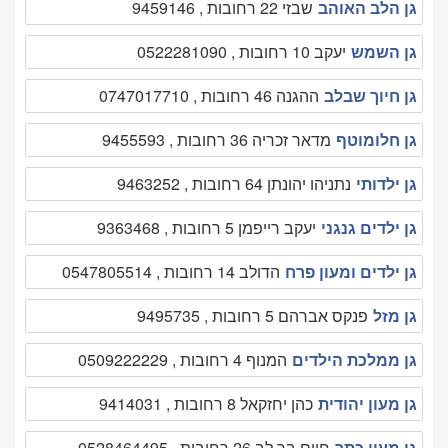
גן הלב האוהב
שבזי 22 רחובות , 9459146
גן השמש
יעקב 10 רחובות , 0522281090
גן חיוך שבלב
ההגנה 46 רחובות , 0747017710
גן חלומוטף
מדאר זכריה 36 רחובות , 9455593
גן ילדותי
נתניהו יהונתן 64 רחובות , 9463252
גן ילדים גנגני
יעקב רייפמן 5 רחובות , 9363468
גן ילדים ומעון פרח
הדולב 14 רחובות , 0547805514
גן מזל
פנקס אברהם 5 רחובות , 9495735
גן ממלכת הילדים
המנוף 4 רחובות , 0509222229
גן מעון יהודית
כהן יחזקאל 8 רחובות , 9414031
גן מעון כתר
חיים בר לב 26 רחובות , 0528464495