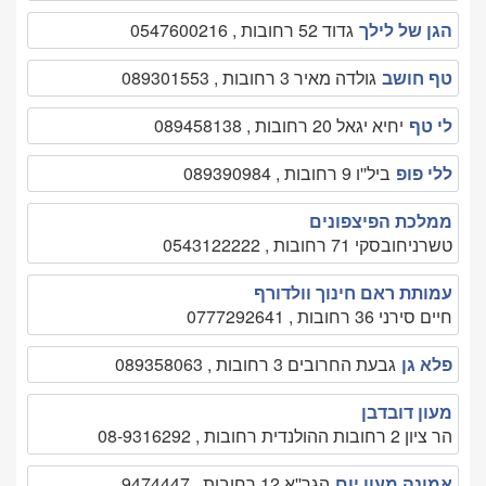
הגן של לילך
גדוד 52 רחובות , 0547600216
טף חושב
גולדה מאיר 3 רחובות , 089301553
לי טף
יחיא יגאל 20 רחובות , 089458138
ללי פופ
ביל''ו 9 רחובות , 089390984
ממלכת הפיצפונים
טשרניחובסקי 71 רחובות , 0543122222
עמותת ראם חינוך וולדורף
חיים סירני 36 רחובות , 0777292641
פלא גן
גבעת החרובים 3 רחובות , 089358063
מעון דובדבן
הר ציון 2 רחובות ההולנדית רחובות , 08-9316292
אמונה מעון יום
הגר''א 12 רחובות , 9474447