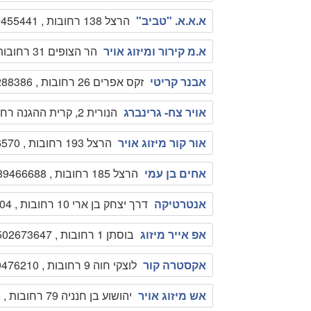
א.א.א. "טביב"
הרצל 138 רחובות , 089455441
א.מ קירור ומיזוג אויר
הר הצופים 31 רחובות , 0505734332
אבנר קריטי
זקס אפרים 26 רחובות , 0505288386
אויר צח- גרינברג
הנורית 2, קרית ההגנה רחובות , 089410559
אור קור מיזוג אויר
הרצל 193 רחובות , 0508366570
אחים בן עמי
הרצל 185 רחובות , 089466688
אנטרטיקה
דרך יצחק בן ארי 10 רחובות , 0779354104
אפ אייר מיזוג
בוסתן 1 רחובות , 0502673647
אקסטרה קור
לוצקי חוה 9 רחובות , 089476210
אש מיזוג אויר
יהושוע בן חנניה 79 רחובות , 089468915