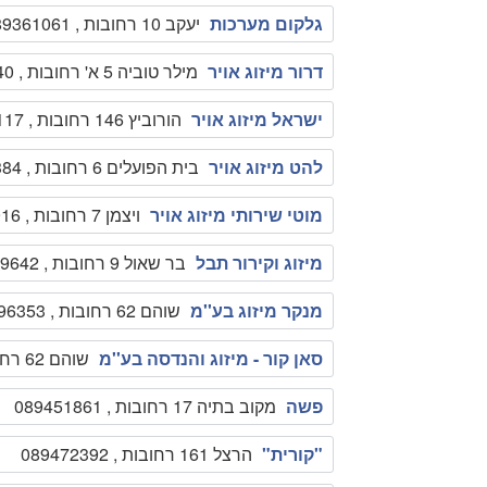
גלקום מערכות
יעקב 10 רחובות , 089361061
דרור מיזוג אויר
מילר טוביה 5 א' רחובות , 0526887440
ישראל מיזוג אויר
הורוביץ 146 רחובות , 0525322117
להט מיזוג אויר
בית הפועלים 6 רחובות , 089469384
מוטי שירותי מיזוג אויר
ויצמן 7 רחובות , 0526307916
מיזוג וקירור תבל
בר שאול 9 רחובות , 089319642
מנקר מיזוג בע''מ
שוהם 62 רחובות , 089496353
סאן קור - מיזוג והנדסה בע''מ
שוהם 62 רחובות , 089496353
פשה
מקוב בתיה 17 רחובות , 089451861
"קורית"
הרצל 161 רחובות , 089472392