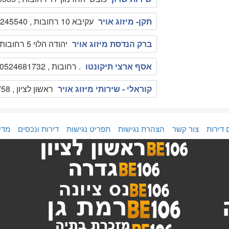
תקן- מיזוג אויר
עקיבא 10 רחובות , 0547245540
ברק הנדסת מיזוג אויר
יהודה הלוי 5 רחובות , 0507220660
אסף ארצי תיקונטו
. רחובות , 0524681732
קוראלי - שירותי מיזוג אויר
ראשון לציון , 052-2590758
 דירות
צור קשר
הצהרת נגישות
תפריט נגישות
דירות ונכסים
מדי