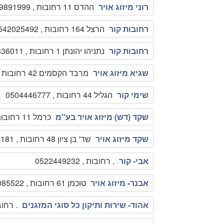
רוני מיזוג אויר
ההדס 11 רחובות , 0509891999
רחובות קור
הרצל 164 רחובות , 0542025492
רחובות קור
נתניהו יהונתן 1 רחובות , 0573336011
שגיא מיזוג אויר
מרבד הקסמים 42 רחובות , 0547989827
שימי קור
הגליל 44 רחובות , 0504446777
שקד (דש) מיזוג אויר בע''מ
כרמל 11 רחובות , 089400457
שקד מיזוג אויר
שד' בן ציון 48 רחובות , 0544545181
אבי- קור
. רחובות , 0522449232
אבנר- מיזוג אויר
טוכמן 61 רחובות , 0525085522
אהוד- שירות ותיקון כל סוגי המזגנים
. רחובות , 