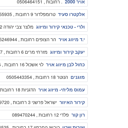
אויר 2000
. רחובות , 0506464151
אלקטרו סעיד
טרומפלדור 9 רחובות , 0528955935
ולרי - טכנאי קירור ומיזוג
מלצר צבי יהודה 2 רחובות , 0547339474
י.ד מיזוג אויר
הר הצופים רחובות , 0545246944
יעקב קירור ומיזוג
מזרחי מרים 6 רחובות , 0546363207
כחול לבן מיזוג אויר
לוי אשכול 16 רחובות , 0508337055
מזגנים
הנוטר 18 רחובות , 0505443354
עמוס מליחי- מיזוג אויר
הדגניות 18 רחובות , 0522744819
קירור האיזור
ישראל פרשני 3 רחובות , 0522569720
רון קור
פלדי 12 רחובות , 089470244
שירות שרון
כובשי החרמון 17 רחובות , 0522336535