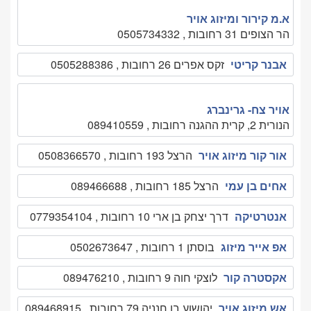
א.מ קירור ומיזוג אויר
הר הצופים 31 רחובות , 0505734332
אבנר קריטי
זקס אפרים 26 רחובות , 0505288386
אויר צח- גרינברג
הנורית 2, קרית ההגנה רחובות , 089410559
אור קור מיזוג אויר
הרצל 193 רחובות , 0508366570
אחים בן עמי
הרצל 185 רחובות , 089466688
אנטרטיקה
דרך יצחק בן ארי 10 רחובות , 0779354104
אפ אייר מיזוג
בוסתן 1 רחובות , 0502673647
אקסטרה קור
לוצקי חוה 9 רחובות , 089476210
אש מיזוג אויר
יהושוע בן חנניה 79 רחובות , 089468915