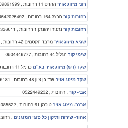
רוני מיזוג אויר
ההדס 11 רחובות , 0509891999
רחובות קור
הרצל 164 רחובות , 0542025492
רחובות קור
נתניהו יהונתן 1 רחובות , 0573336011
שגיא מיזוג אויר
מרבד הקסמים 42 רחובות , 0547989827
שימי קור
הגליל 44 רחובות , 0504446777
שקד (דש) מיזוג אויר בע''מ
כרמל 11 רחובות , 089400457
שקד מיזוג אויר
שד' בן ציון 48 רחובות , 0544545181
אבי- קור
. רחובות , 0522449232
אבנר- מיזוג אויר
טוכמן 61 רחובות , 0525085522
אהוד- שירות ותיקון כל סוגי המזגנים
. רחובות , 451