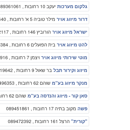
גלקום מערכות
יעקב 10 רחובות , 089361061
דרור מיזוג אויר
מילר טוביה 5 א' רחובות , 0526887440
ישראל מיזוג אויר
הורוביץ 146 רחובות , 0525322117
להט מיזוג אויר
בית הפועלים 6 רחובות , 089469384
מוטי שירותי מיזוג אויר
ויצמן 7 רחובות , 0526307916
מיזוג וקירור תבל
בר שאול 9 רחובות , 089319642
מנקר מיזוג בע''מ
שוהם 62 רחובות , 089496353
סאן קור - מיזוג והנדסה בע''מ
שוהם 62 רחובות , 089496353
פשה
מקוב בתיה 17 רחובות , 089451861
"קורית"
הרצל 161 רחובות , 089472392