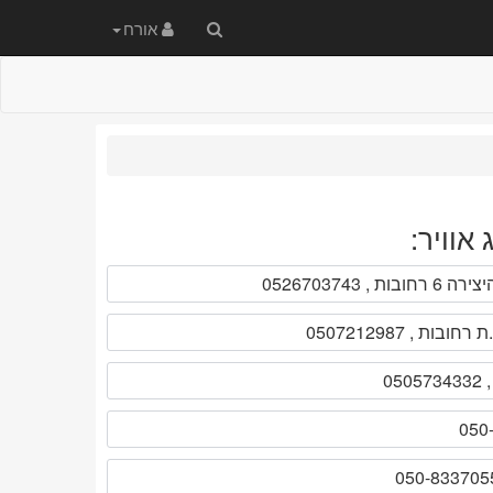
חיפוש
אורח
באתר
אוויר:
ירה 6 רחובות , 0526703743