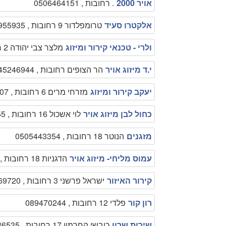
אויר 2000
. רחובות , 0506464151
אלקטרו סעיד
טרומפלדור 9 רחובות , 0528955935
ולרי - טכנאי קירור ומיזוג
מלצר צבי יהודה 2 רחובות , 0547339474
י.ד מיזוג אויר
הר הצופים רחובות , 0545246944
יעקב קירור ומיזוג
מזרחי מרים 6 רחובות , 0546363207
כחול לבן מיזוג אויר
לוי אשכול 16 רחובות , 0508337055
מזגנים
הנוטר 18 רחובות , 0505443354
עמוס מליחי- מיזוג אויר
הדגניות 18 רחובות , 0522744819
קירור האיזור
ישראל פרשני 3 רחובות , 0522569720
רון קור
פלדי 12 רחובות , 089470244
שירות שרון
כובשי החרמון 17 רחובות , 0522336535