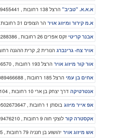
א.א.א. "טביב"
הרצל 138 רחובות , 089455441
א.מ קירור ומיזוג אויר
הר הצופים 31 רחובות , 0505734332
אבנר קריטי
זקס אפרים 26 רחובות , 0505288386
אויר צח- גרינברג
הנורית 2, קרית ההגנה רחובות , 089410559
אור קור מיזוג אויר
הרצל 193 רחובות , 0508366570
אחים בן עמי
הרצל 185 רחובות , 089466688
אנטרטיקה
דרך יצחק בן ארי 10 רחובות , 0779354104
אפ אייר מיזוג
בוסתן 1 רחובות , 0502673647
אקסטרה קור
לוצקי חוה 9 רחובות , 089476210
אש מיזוג אויר
יהושוע בן חנניה 79 רחובות , 089468915