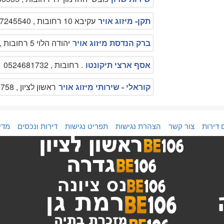
תקן- מיזוג אויר
עקיבא 10 רחובות , 0547245540
ברק הנדסת מיזוג אויר
יהודה הלוי 5 רחובות , 0507220660
אסף ארצי תיקונטו
. רחובות , 0524681732
קוראלי - שירותי מיזוג אויר
ראשון לציון , 052-2590758
 דירות
צור קשר
הצהרת נגישות
תפריט נגישות
דירות ונכסים
מדי