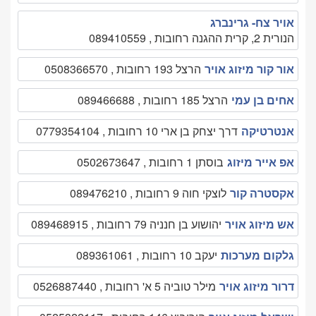
אויר צח- גרינברג
הנורית 2, קרית ההגנה רחובות , 089410559
אור קור מיזוג אויר
הרצל 193 רחובות , 0508366570
אחים בן עמי
הרצל 185 רחובות , 089466688
אנטרטיקה
דרך יצחק בן ארי 10 רחובות , 0779354104
אפ אייר מיזוג
בוסתן 1 רחובות , 0502673647
אקסטרה קור
לוצקי חוה 9 רחובות , 089476210
אש מיזוג אויר
יהושוע בן חנניה 79 רחובות , 089468915
גלקום מערכות
יעקב 10 רחובות , 089361061
דרור מיזוג אויר
מילר טוביה 5 א' רחובות , 0526887440