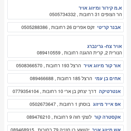
א.מ קירור ומיזוג אויר
הר הצופים 31 רחובות , 0505734332
אבנר קריטי
זקס אפרים 26 רחובות , 0505288386
אויר צח- גרינברג
הנורית 2, קרית ההגנה רחובות , 089410559
אור קור מיזוג אויר
הרצל 193 רחובות , 0508366570
אחים בן עמי
הרצל 185 רחובות , 089466688
אנטרטיקה
דרך יצחק בן ארי 10 רחובות , 0779354104
אפ אייר מיזוג
בוסתן 1 רחובות , 0502673647
אקסטרה קור
לוצקי חוה 9 רחובות , 089476210
אש מיזוג אויר
יהושוע בן חנניה 79 רחובות , 089468915