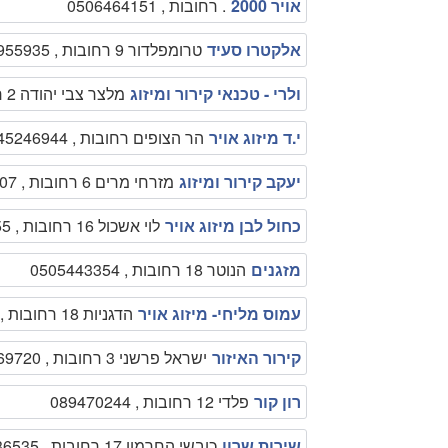
אויר 2000
. רחובות , 0506464151
אלקטרו סעיד
טרומפלדור 9 רחובות , 0528955935
ולרי - טכנאי קירור ומיזוג
מלצר צבי יהודה 2 רחובות , 0547339474
י.ד מיזוג אויר
הר הצופים רחובות , 0545246944
יעקב קירור ומיזוג
מזרחי מרים 6 רחובות , 0546363207
כחול לבן מיזוג אויר
לוי אשכול 16 רחובות , 0508337055
מזגנים
הנוטר 18 רחובות , 0505443354
עמוס מליחי- מיזוג אויר
הדגניות 18 רחובות , 0522744819
קירור האיזור
ישראל פרשני 3 רחובות , 0522569720
רון קור
פלדי 12 רחובות , 089470244
שירות שרון
כובשי החרמון 17 רחובות , 0522336535