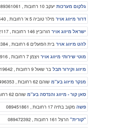
גלקום מערכות
יעקב 10 רחובות , 089361061
דרור מיזוג אויר
מילר טוביה 5 א' רחובות , 0526887440
ישראל מיזוג אויר
הורוביץ 146 רחובות , 0525322117
להט מיזוג אויר
בית הפועלים 6 רחובות , 089469384
מוטי שירותי מיזוג אויר
ויצמן 7 רחובות , 0526307916
מיזוג וקירור תבל
בר שאול 9 רחובות , 089319642
מנקר מיזוג בע''מ
שוהם 62 רחובות , 089496353
סאן קור - מיזוג והנדסה בע''מ
שוהם 62 רחובות , 089496353
פשה
מקוב בתיה 17 רחובות , 089451861
"קורית"
הרצל 161 רחובות , 089472392