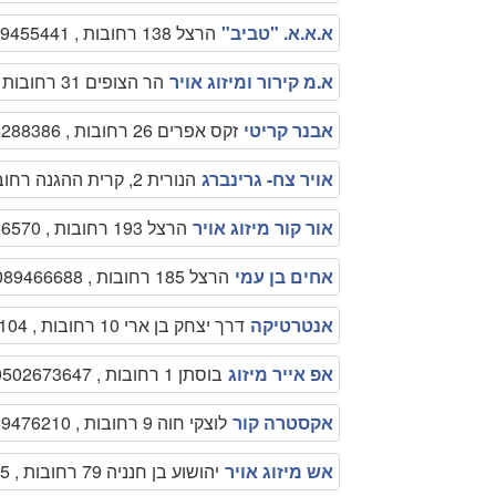
א.א.א. "טביב"
הרצל 138 רחובות , 089455441
א.מ קירור ומיזוג אויר
הר הצופים 31 רחובות , 0505734332
אבנר קריטי
זקס אפרים 26 רחובות , 0505288386
אויר צח- גרינברג
הנורית 2, קרית ההגנה רחובות , 089410559
אור קור מיזוג אויר
הרצל 193 רחובות , 0508366570
אחים בן עמי
הרצל 185 רחובות , 089466688
אנטרטיקה
דרך יצחק בן ארי 10 רחובות , 0779354104
אפ אייר מיזוג
בוסתן 1 רחובות , 0502673647
אקסטרה קור
לוצקי חוה 9 רחובות , 089476210
אש מיזוג אויר
יהושוע בן חנניה 79 רחובות , 089468915