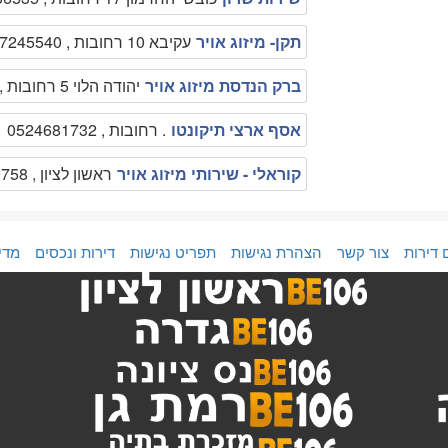
תקן- מיזוג אויר
עקיבא 10 רחובות , 0547245540
ברק הנדסת מיזוג אויר
יהודה הלוי 5 רחובות , 0507220660
אסף ארצי תיקונטו
. רחובות , 0524681732
קוראלי - שירותי מיזוג אויר
ראשון לציון , 052-2590758
 דירות
צור קשר
הצהרת נגישות
תפריט נגישות
דירות ונכסים
מדי