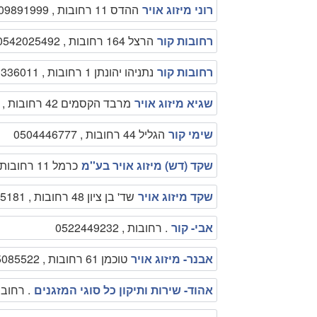
רוני מיזוג אויר
ההדס 11 רחובות , 0509891999
רחובות קור
הרצל 164 רחובות , 0542025492
רחובות קור
נתניהו יהונתן 1 רחובות , 0573336011
שגיא מיזוג אויר
מרבד הקסמים 42 רחובות , 0547989827
שימי קור
הגליל 44 רחובות , 0504446777
שקד (דש) מיזוג אויר בע''מ
כרמל 11 רחובות , 089400457
שקד מיזוג אויר
שד' בן ציון 48 רחובות , 0544545181
אבי- קור
. רחובות , 0522449232
אבנר- מיזוג אויר
טוכמן 61 רחובות , 0525085522
אהוד- שירות ותיקון כל סוגי המזגנים
. רחובות , 451