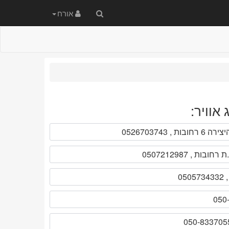
חיפוש
אורח
באתר
אוויר:
ירה 6 רחובות , 0526703743